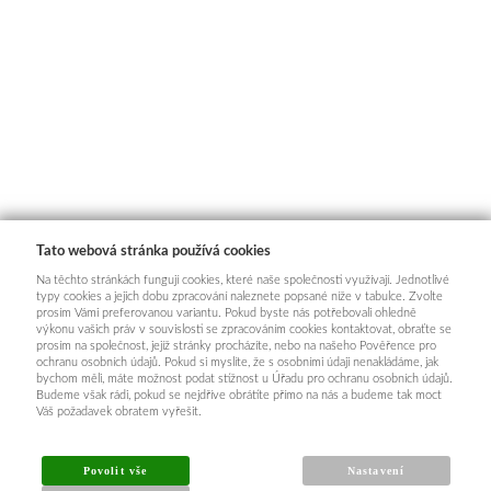
Tato webová stránka používá cookies
Na těchto stránkách fungují cookies, které naše společnosti využívají. Jednotlivé
typy cookies a jejich dobu zpracování naleznete popsané níže v tabulce. Zvolte
prosím Vámi preferovanou variantu. Pokud byste nás potřebovali ohledně
výkonu vašich práv v souvislosti se zpracováním cookies kontaktovat, obraťte se
prosím na společnost, jejíž stránky procházíte, nebo na našeho Pověřence pro
ochranu osobních údajů. Pokud si myslíte, že s osobními údaji nenakládáme, jak
bychom měli, máte možnost podat stížnost u Úřadu pro ochranu osobních údajů.
Budeme však rádi, pokud se nejdříve obrátíte přímo na nás a budeme tak moct
Váš požadavek obratem vyřešit.
Povolit vše
Nastavení