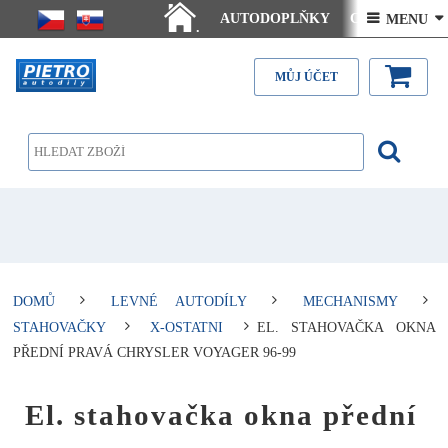
AUTODOPLŇKY
Ceny doručení
 MENU 
.
Články - návody
Kontakt
MŮJ ÚČET
DOMŮ
LEVNÉ AUTODÍLY
MECHANISMY
STAHOVAČKY
X-OSTATNI
EL. STAHOVAČKA OKNA
PŘEDNÍ PRAVÁ CHRYSLER VOYAGER 96-99
El. stahovačka okna přední