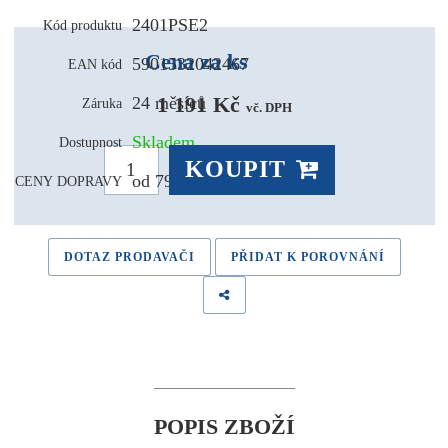
2401PSE2
Kód produktu
Cena za ks
5901532042467
EAN kód
1 191 Kč 
24 měsíců
Záruka
vč. DPH
Skladem
Dostupnost
KOUPIT
od 79,- Kč
CENY DOPRAVY
DOTAZ PRODAVAČI
PŘIDAT K POROVNÁNÍ
POPIS ZBOŽÍ