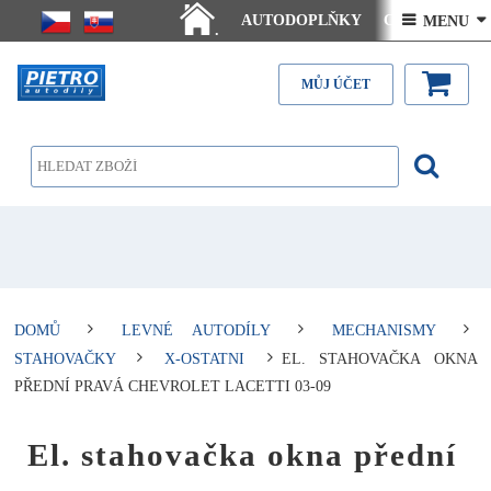
AUTODOPLŇKY
Ceny doručení
 MENU 
.
Články - návody
Kontakt
MŮJ ÚČET
DOMŮ
LEVNÉ AUTODÍLY
MECHANISMY
STAHOVAČKY
X-OSTATNI
EL. STAHOVAČKA OKNA
PŘEDNÍ PRAVÁ CHEVROLET LACETTI 03-09
El. stahovačka okna přední