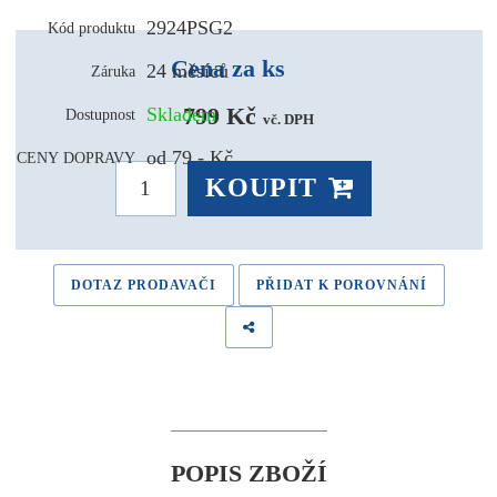
2924PSG2
Kód produktu
Cena za ks
24 měsíců
Záruka
799 Kč 
Skladem
Dostupnost
vč. DPH
od 79,- Kč
CENY DOPRAVY
KOUPIT
DOTAZ PRODAVAČI
PŘIDAT K POROVNÁNÍ
POPIS ZBOŽÍ