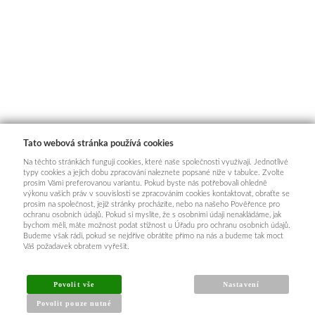
Tato webová stránka používá cookies
Na těchto stránkách fungují cookies, které naše společnosti využívají. Jednotlivé
typy cookies a jejich dobu zpracování naleznete popsané níže v tabulce. Zvolte
prosím Vámi preferovanou variantu. Pokud byste nás potřebovali ohledně
výkonu vašich práv v souvislosti se zpracováním cookies kontaktovat, obraťte se
prosím na společnost, jejíž stránky procházíte, nebo na našeho Pověřence pro
ochranu osobních údajů. Pokud si myslíte, že s osobními údaji nenakládáme, jak
bychom měli, máte možnost podat stížnost u Úřadu pro ochranu osobních údajů.
Budeme však rádi, pokud se nejdříve obrátíte přímo na nás a budeme tak moct
Váš požadavek obratem vyřešit.
Povolit vše
Nastavení
Povolit pouze nutné