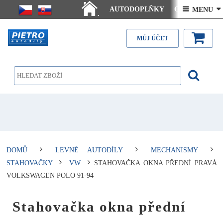
AUTODOPLŇKY
Ceny doručení
 MENU 
.
Články - návody
Kontakt
MŮJ ÚČET
DOMŮ
LEVNÉ AUTODÍLY
MECHANISMY
STAHOVAČKY
VW
STAHOVAČKA OKNA PŘEDNÍ PRAVÁ
VOLKSWAGEN POLO 91-94
Stahovačka okna přední