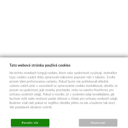
Tato webová stránka používá cookies
Na těchto stránkách fungují cookies, které naše společnosti využívají. Jednotlivé
typy cookies a jejich dobu zpracování naleznete popsané níže v tabulce. Zvolte
prosím Vámi preferovanou variantu. Pokud byste nás potřebovali ohledně
výkonu vašich práv v souvislosti se zpracováním cookies kontaktovat, obraťte se
prosím na společnost, jejíž stránky procházíte, nebo na našeho Pověřence pro
ochranu osobních údajů. Pokud si myslíte, že s osobními údaji nenakládáme, jak
bychom měli, máte možnost podat stížnost u Úřadu pro ochranu osobních údajů.
Budeme však rádi, pokud se nejdříve obrátíte přímo na nás a budeme tak moct
Váš požadavek obratem vyřešit.
Povolit vše
Nastavení