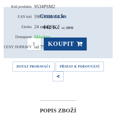
9534PSM2
Kód produktu
Cena za ks
5901532565324
EAN kód
442 Kč 
24 měsíců
Záruka
vč. DPH
Skladem
Dostupnost
KOUPIT
od 79,- Kč
CENY DOPRAVY
DOTAZ PRODAVAČI
PŘIDAT K POROVNÁNÍ
POPIS ZBOŽÍ