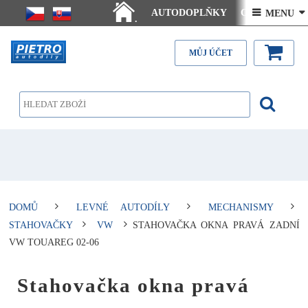
AUTODOPLŇKY
Ceny doručení
 MENU 
.
Články - návody
Kontakt
MŮJ ÚČET
DOMŮ
LEVNÉ AUTODÍLY
MECHANISMY
STAHOVAČKY
VW
STAHOVAČKA OKNA PRAVÁ ZADNÍ
VW TOUAREG 02-06
Stahovačka okna pravá