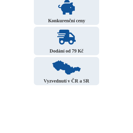
Konkurenční ceny
Dodání od 79 Kč
Vyzvednutí v ČR a SR