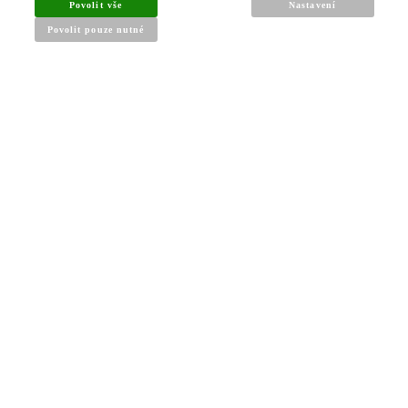
Povolit vše
Nastavení
Povolit pouze nutné
INFORMACE PRO KUPUJÍCÍ
Obchodní podmínky
Reklamační řád
Články a návody
Nejčastější dotazy
Kontakt