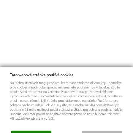
Tato webová stránka používá cookies
Na těchto stránkách fungují cookies, které naše společnosti využívají. Jednotlivé
typy cookies a jejich dobu zpracování naleznete popsané níže v tabulce. Zvolte
prosím Vámi preferovanou variantu. Pokud byste nás potřebovali ohledně
výkonu vašich práv v souvislosti se zpracováním cookies kontaktovat, obraťte se
prosím na společnost, jejíž stránky procházíte, nebo na našeho Pověřence pro
ochranu osobních údajů. Pokud si myslíte, že s osobními údaji nenakládáme, jak
bychom měli, máte možnost podat stížnost u Úřadu pro ochranu osobních údajů.
Budeme však rádi, pokud se nejdříve obrátíte přímo na nás a budeme tak moct
Váš požadavek obratem vyřešit.