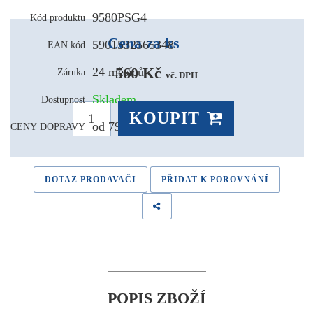
9580PSG4
Kód produktu
Cena za ks
5901532565348
EAN kód
560 Kč 
24 měsíců
Záruka
vč. DPH
Skladem
Dostupnost
KOUPIT
od 79,- Kč
CENY DOPRAVY
DOTAZ PRODAVAČI
PŘIDAT K POROVNÁNÍ
POPIS ZBOŽÍ