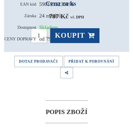
Cena za ks
5901532233896
EAN kód
787 Kč 
24 měsíců
Záruka
vč. DPH
Skladem
Dostupnost
KOUPIT
od 79,- Kč
CENY DOPRAVY
DOTAZ PRODAVAČI
PŘIDAT K POROVNÁNÍ
POPIS ZBOŽÍ