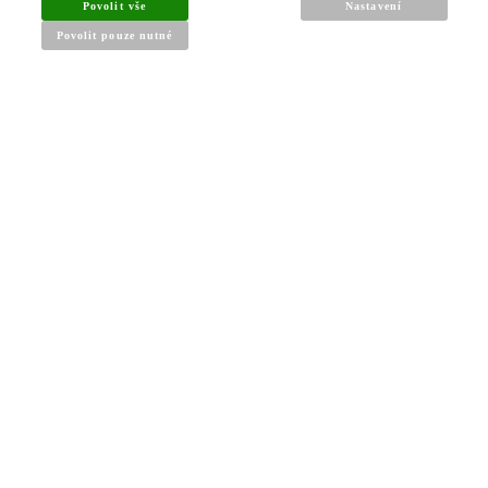
Povolit vše
Nastavení
Povolit pouze nutné
INFORMACE PRO KUPUJÍCÍ
Obchodní podmínky
Reklamační řád
Články a návody
Nejčastější dotazy
Kontakt