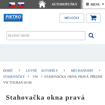
AUTODOPLŇKY
Ceny doručení
 MENU 
.
Články - návody
Kontakt
MŮJ ÚČET
DOMŮ
LEVNÉ AUTODÍLY
MECHANISMY
STAHOVAČKY
VW
STAHOVAČKA OKNA PRAVÁ PŘEDNÍ
VW TOURAN 03-06
Stahovačka okna pravá