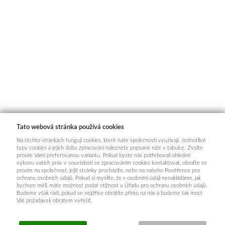
Tato webová stránka používá cookies
Na těchto stránkách fungují cookies, které naše společnosti využívají. Jednotlivé
typy cookies a jejich dobu zpracování naleznete popsané níže v tabulce. Zvolte
prosím Vámi preferovanou variantu. Pokud byste nás potřebovali ohledně
výkonu vašich práv v souvislosti se zpracováním cookies kontaktovat, obraťte se
prosím na společnost, jejíž stránky procházíte, nebo na našeho Pověřence pro
ochranu osobních údajů. Pokud si myslíte, že s osobními údaji nenakládáme, jak
bychom měli, máte možnost podat stížnost u Úřadu pro ochranu osobních údajů.
Budeme však rádi, pokud se nejdříve obrátíte přímo na nás a budeme tak moct
Váš požadavek obratem vyřešit.