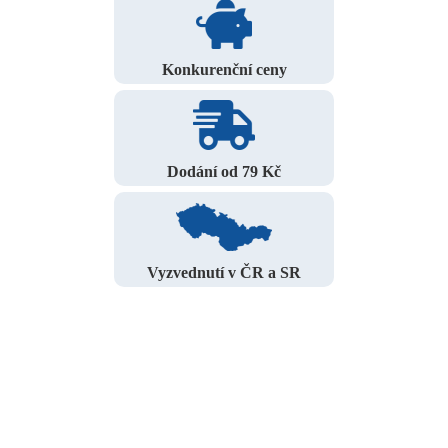
Konkurenční ceny
Dodání od 79 Kč
Vyzvednutí v ČR a SR