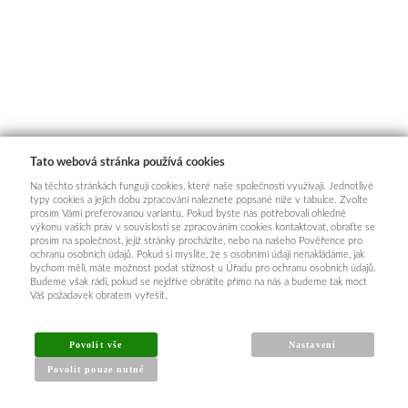
Tato webová stránka používá cookies
Na těchto stránkách fungují cookies, které naše společnosti využívají. Jednotlivé
typy cookies a jejich dobu zpracování naleznete popsané níže v tabulce. Zvolte
prosím Vámi preferovanou variantu. Pokud byste nás potřebovali ohledně
výkonu vašich práv v souvislosti se zpracováním cookies kontaktovat, obraťte se
prosím na společnost, jejíž stránky procházíte, nebo na našeho Pověřence pro
ochranu osobních údajů. Pokud si myslíte, že s osobními údaji nenakládáme, jak
bychom měli, máte možnost podat stížnost u Úřadu pro ochranu osobních údajů.
Budeme však rádi, pokud se nejdříve obrátíte přímo na nás a budeme tak moct
Váš požadavek obratem vyřešit.
Povolit vše
Nastavení
Povolit pouze nutné
INFORMACE PRO KUPUJÍCÍ