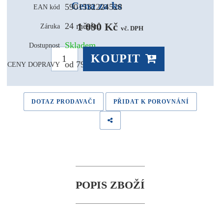
Cena za ks
5901532224528
EAN kód
1 090 Kč 
24 měsíců
Záruka
vč. DPH
Skladem
Dostupnost
KOUPIT
od 79,- Kč
CENY DOPRAVY
DOTAZ PRODAVAČI
PŘIDAT K POROVNÁNÍ
POPIS ZBOŽÍ