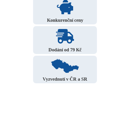
Konkurenční ceny
Dodání od 79 Kč
Vyzvednutí v ČR a SR