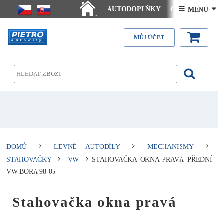
AUTODOPLŇKY
Ceny doručení
 MENU 
.
Články - návody
Kontakt
MŮJ ÚČET
DOMŮ
LEVNÉ AUTODÍLY
MECHANISMY
STAHOVAČKY
VW
STAHOVAČKA OKNA PRAVÁ PŘEDNÍ
VW BORA 98-05
Stahovačka okna pravá