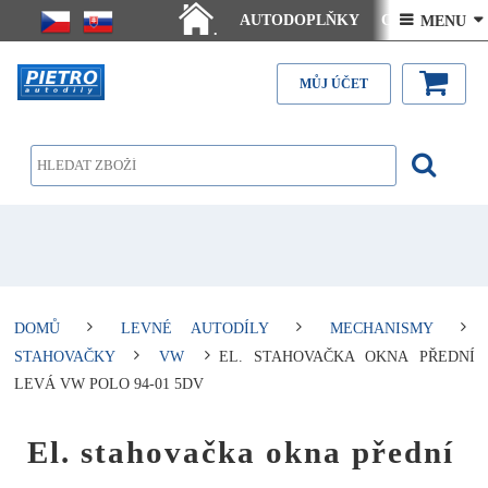
AUTODOPLŇKY
Ceny doručení
 MENU 
.
Články - návody
Kontakt
MŮJ ÚČET
DOMŮ
LEVNÉ AUTODÍLY
MECHANISMY
STAHOVAČKY
VW
EL. STAHOVAČKA OKNA PŘEDNÍ
LEVÁ VW POLO 94-01 5DV
El. stahovačka okna přední