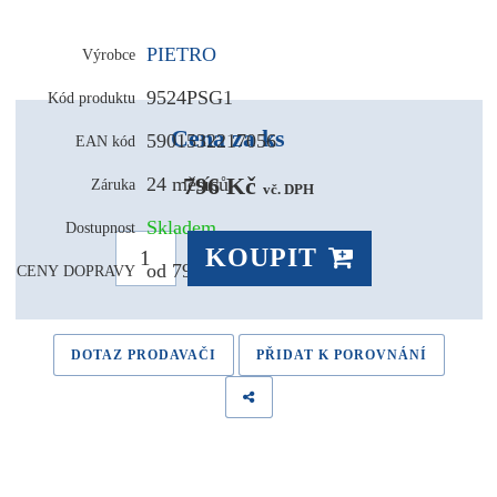
PIETRO
Výrobce
9524PSG1
Kód produktu
Cena za ks
5901532217056
EAN kód
796 Kč 
24 měsíců
Záruka
vč. DPH
Skladem
Dostupnost
KOUPIT
od 79,- Kč
CENY DOPRAVY
DOTAZ PRODAVAČI
PŘIDAT K POROVNÁNÍ