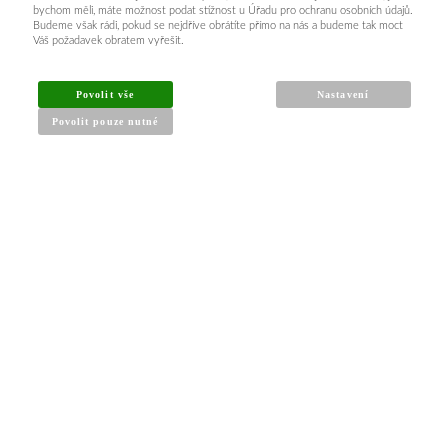
bychom měli, máte možnost podat stížnost u Úřadu pro ochranu osobních údajů.
Budeme však rádi, pokud se nejdříve obrátíte přímo na nás a budeme tak moct
Váš požadavek obratem vyřešit.
Povolit vše
Nastavení
Povolit pouze nutné
INFORMACE PRO KUPUJÍCÍ
Obchodní podmínky
Reklamační řád
Články a návody
Nejčastější dotazy
Kontakt