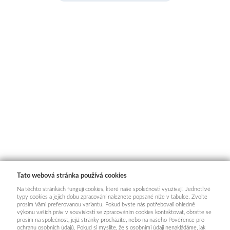
Tato webová stránka používá cookies
Na těchto stránkách fungují cookies, které naše společnosti využívají. Jednotlivé
typy cookies a jejich dobu zpracování naleznete popsané níže v tabulce. Zvolte
prosím Vámi preferovanou variantu. Pokud byste nás potřebovali ohledně
výkonu vašich práv v souvislosti se zpracováním cookies kontaktovat, obraťte se
prosím na společnost, jejíž stránky procházíte, nebo na našeho Pověřence pro
ochranu osobních údajů. Pokud si myslíte, že s osobními údaji nenakládáme, jak