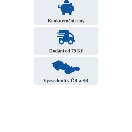
Konkurenční ceny
Dodání od 79 Kč
Vyzvednutí v ČR a SR