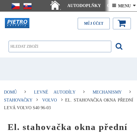
AUTODOPLŇKY
Ceny doručení
 MENU 
.
Články - návody
Kontakt
MŮJ ÚČET
DOMŮ
LEVNÉ AUTODÍLY
MECHANISMY
STAHOVAČKY
VOLVO
EL. STAHOVAČKA OKNA PŘEDNÍ
LEVÁ VOLVO S40 96-03
El. stahovačka okna přední