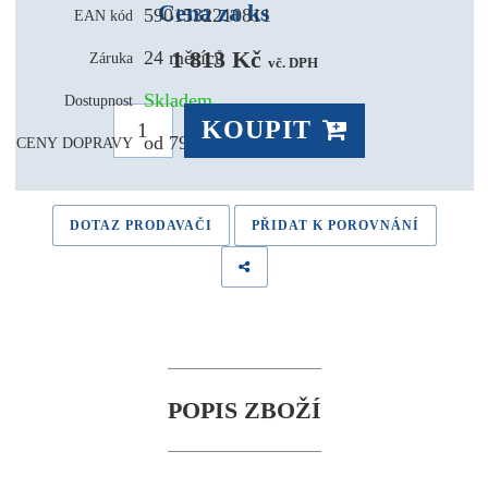
Cena za ks
5901532210811
EAN kód
1 813 Kč 
24 měsíců
Záruka
vč. DPH
Skladem
Dostupnost
KOUPIT
od 79,- Kč
CENY DOPRAVY
DOTAZ PRODAVAČI
PŘIDAT K POROVNÁNÍ
POPIS ZBOŽÍ