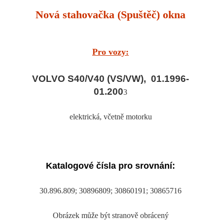
Nová stahovačka (Spuštěč) okna
Pro vozy:
VOLVO S40/V40 (VS/VW), 01.1996-
01.200
3
elektrická
, včetně motorku
Katalogové čísla pro srovnání:
30.896.809; 30896809; 30860191; 30865716
Obrázek může být stranově obrácený