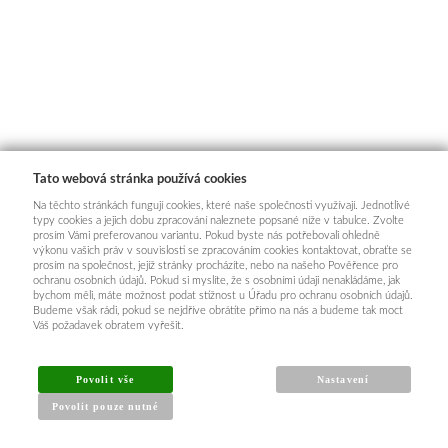
Tato webová stránka používá cookies
Na těchto stránkách fungují cookies, které naše společnosti využívají. Jednotlivé
typy cookies a jejich dobu zpracování naleznete popsané níže v tabulce. Zvolte
prosím Vámi preferovanou variantu. Pokud byste nás potřebovali ohledně
výkonu vašich práv v souvislosti se zpracováním cookies kontaktovat, obraťte se
prosím na společnost, jejíž stránky procházíte, nebo na našeho Pověřence pro
ochranu osobních údajů. Pokud si myslíte, že s osobními údaji nenakládáme, jak
bychom měli, máte možnost podat stížnost u Úřadu pro ochranu osobních údajů.
Budeme však rádi, pokud se nejdříve obrátíte přímo na nás a budeme tak moct
Váš požadavek obratem vyřešit.
Povolit vše
Nastavení
Povolit pouze nutné
INFORMACE PRO KUPUJÍCÍ