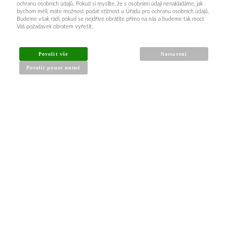
ochranu osobních údajů. Pokud si myslíte, že s osobními údaji nenakládáme, jak
bychom měli, máte možnost podat stížnost u Úřadu pro ochranu osobních údajů.
Budeme však rádi, pokud se nejdříve obrátíte přímo na nás a budeme tak moct
Váš požadavek obratem vyřešit.
Povolit vše
Nastavení
Povolit pouze nutné
INFORMACE PRO KUPUJÍCÍ
Obchodní podmínky
Reklamační řád
Články a návody
Nejčastější dotazy
Kontakt