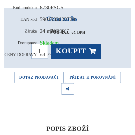
6730PSG5
Kód produktu
Cena za ks
5901532622720
EAN kód
705 Kč 
24 měsíců
Záruka
vč. DPH
Skladem
Dostupnost
KOUPIT
od 79,- Kč
CENY DOPRAVY
DOTAZ PRODAVAČI
PŘIDAT K POROVNÁNÍ
POPIS ZBOŽÍ