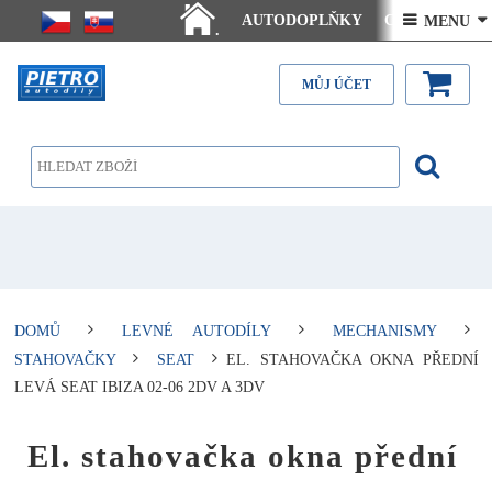
AUTODOPLŇKY
Ceny doručení
 MENU 
.
Články - návody
Kontakt
MŮJ ÚČET
DOMŮ
LEVNÉ AUTODÍLY
MECHANISMY
STAHOVAČKY
SEAT
EL. STAHOVAČKA OKNA PŘEDNÍ
LEVÁ SEAT IBIZA 02-06 2DV A 3DV
El. stahovačka okna přední