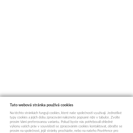
Tato webová stránka používá cookies
Na těchto stránkách fungují cookies, které naše společnosti využívají. Jednotlivé
typy cookies a jejich dobu zpracování naleznete popsané níže v tabulce. Zvolte
prosím Vámi preferovanou variantu. Pokud byste nás potřebovali ohledně
výkonu vašich práv v souvislosti se zpracováním cookies kontaktovat, obraťte se
prosím na společnost, jejíž stránky procházíte, nebo na našeho Pověřence pro