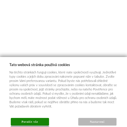
Tato webová stránka používá cookies
Na těchto stránkách fungují cookies, které naše společnosti využívají. Jednotlivé
typy cookies a jejich dobu zpracování naleznete popsané níže v tabulce. Zvolte
prosím Vámi preferovanou variantu. Pokud byste nás potřebovali ohledně
výkonu vašich práv v souvislosti se zpracováním cookies kontaktovat, obraťte se
prosím na společnost, jejíž stránky procházíte, nebo na našeho Pověřence pro
ochranu osobních údajů. Pokud si myslíte, že s osobními údaji nenakládáme, jak
bychom měli, máte možnost podat stížnost u Úřadu pro ochranu osobních údajů.
Budeme však rádi, pokud se nejdříve obrátíte přímo na nás a budeme tak moct
Váš požadavek obratem vyřešit.
Povolit vše
Nastavení