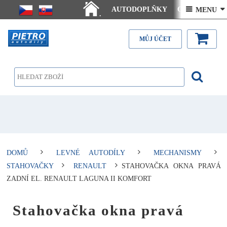
AUTODOPLŇKY
Ceny doručení
 MENU 
.
Články - návody
Kontakt
MŮJ ÚČET
DOMŮ
LEVNÉ AUTODÍLY
MECHANISMY
STAHOVAČKY
RENAULT
STAHOVAČKA OKNA PRAVÁ
ZADNÍ EL. RENAULT LAGUNA II KOMFORT
Stahovačka okna pravá