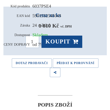
6037PSE4
Kód produktu
Cena za ks
5901532545043
EAN kód
1 810 Kč 
24 měsíců
Záruka
vč. DPH
Skladem
Dostupnost
KOUPIT
od 79,- Kč
CENY DOPRAVY
DOTAZ PRODAVAČI
PŘIDAT K POROVNÁNÍ
POPIS ZBOŽÍ