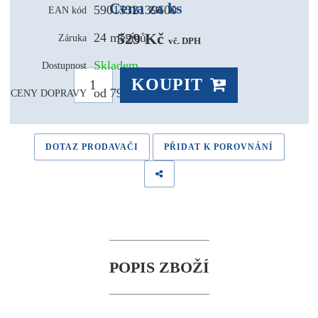
Cena za ks
5901532139600
EAN kód
529 Kč 
24 měsíců
Záruka
vč. DPH
Skladem
Dostupnost
KOUPIT
od 79,- Kč
CENY DOPRAVY
DOTAZ PRODAVAČI
PŘIDAT K POROVNÁNÍ
POPIS ZBOŽÍ