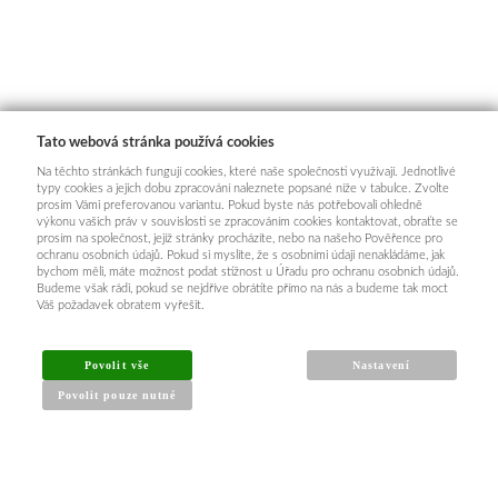
Tato webová stránka používá cookies
Na těchto stránkách fungují cookies, které naše společnosti využívají. Jednotlivé
typy cookies a jejich dobu zpracování naleznete popsané níže v tabulce. Zvolte
prosím Vámi preferovanou variantu. Pokud byste nás potřebovali ohledně
výkonu vašich práv v souvislosti se zpracováním cookies kontaktovat, obraťte se
prosím na společnost, jejíž stránky procházíte, nebo na našeho Pověřence pro
ochranu osobních údajů. Pokud si myslíte, že s osobními údaji nenakládáme, jak
bychom měli, máte možnost podat stížnost u Úřadu pro ochranu osobních údajů.
Budeme však rádi, pokud se nejdříve obrátíte přímo na nás a budeme tak moct
Váš požadavek obratem vyřešit.
Povolit vše
Nastavení
Povolit pouze nutné
INFORMACE PRO KUPUJÍCÍ
Obchodní podmínky