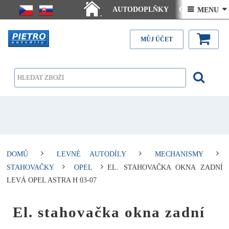
AUTODOPLŇKY
Ceny doručení
 MENU 
.
Články - návody
Kontakt
MŮJ ÚČET
DOMŮ
LEVNÉ AUTODÍLY
MECHANISMY
STAHOVAČKY
OPEL
EL. STAHOVAČKA OKNA ZADNÍ
LEVÁ OPEL ASTRA H 03-07
El. stahovačka okna zadní