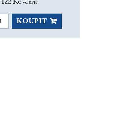
 122 Kč 
vč. DPH
KOUPIT