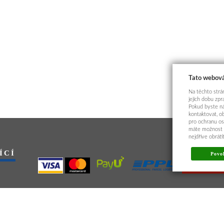
Tato webová
Na těchto strán
jejich dobu zp
Pokud byste ná
kontaktovat, o
pro ochranu os
máte možnost p
nejdříve obrát
ÍCÍ
Povol