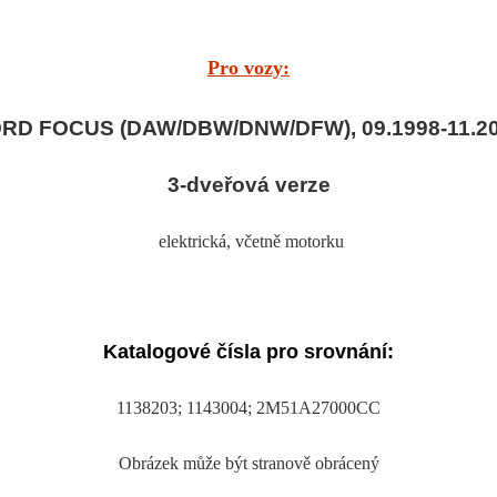
Pro vozy:
RD FOCUS (DAW/DBW/DNW/DFW), 09.1998-11.2
3-dveřová verze
elektrická
, včetně motorku
Katalogové čísla pro srovnání:
1138203; 1143004; 2M51A27000CC
Obrázek může být stranově obrácený