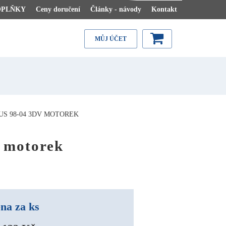
OPLŇKY
Ceny doručení
Články - návody
Kontakt
MŮJ ÚČET
US 98-04 3DV MOTOREK
 motorek
na za ks