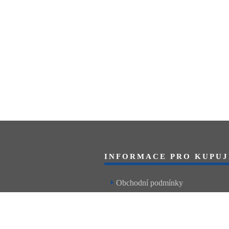
INFORMACE PRO KUPUJ
Obchodní podmínky
Reklamační řád
Články a návody
Nejčastější dotazy