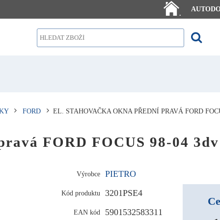
AUTOD
.
KY
FORD
EL. STAHOVAČKA OKNA PŘEDNÍ PRAVÁ FORD FOC
í pravá FORD FOCUS 98-04 3dv
PIETRO
Výrobce
3201PSE4
Kód produktu
Ce
5901532583311
EAN kód