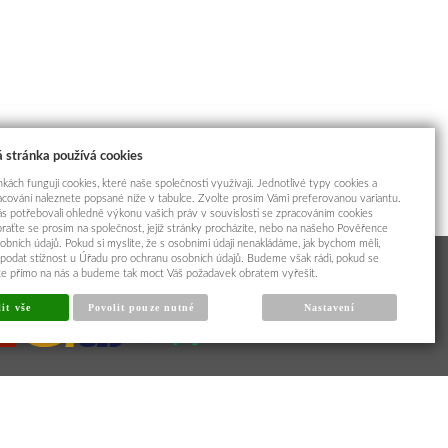
 stránka používá cookies
kách fungují cookies, které naše společnosti využívají. Jednotlivé typy cookies a
racování naleznete popsané níže v tabulce. Zvolte prosím Vámi preferovanou variantu.
s potřebovali ohledně výkonu vašich práv v souvislosti se zpracováním cookies
braťte se prosím na společnost, jejíž stránky procházíte, nebo na našeho Pověřence
obních údajů. Pokud si myslíte, že s osobními údaji nenakládáme, jak bychom měli,
odat stížnost u Úřadu pro ochranu osobních údajů. Budeme však rádi, pokud se
íte přímo na nás a budeme tak moct Váš požadavek obratem vyřešit.
it vše
Povolit pouze nutné
Nastavení