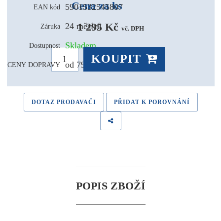
Cena za ks
5901532545807
EAN kód
1 295 Kč 
24 měsíců
Záruka
vč. DPH
Skladem
Dostupnost
KOUPIT
od 79,- Kč
CENY DOPRAVY
DOTAZ PRODAVAČI
PŘIDAT K POROVNÁNÍ
POPIS ZBOŽÍ