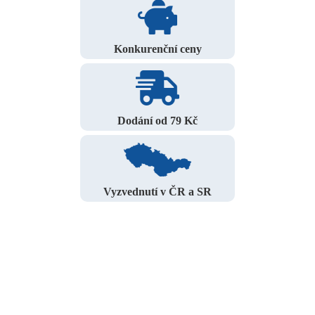
Konkurenční ceny
Dodání od 79 Kč
Vyzvednutí v ČR a SR