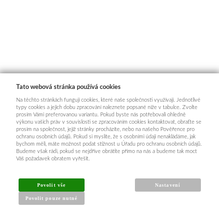
Tato webová stránka používá cookies
Na těchto stránkách fungují cookies, které naše společnosti využívají. Jednotlivé
typy cookies a jejich dobu zpracování naleznete popsané níže v tabulce. Zvolte
prosím Vámi preferovanou variantu. Pokud byste nás potřebovali ohledně
výkonu vašich práv v souvislosti se zpracováním cookies kontaktovat, obraťte se
prosím na společnost, jejíž stránky procházíte, nebo na našeho Pověřence pro
ochranu osobních údajů. Pokud si myslíte, že s osobními údaji nenakládáme, jak
bychom měli, máte možnost podat stížnost u Úřadu pro ochranu osobních údajů.
Budeme však rádi, pokud se nejdříve obrátíte přímo na nás a budeme tak moct
Váš požadavek obratem vyřešit.
Povolit vše
Nastavení
Povolit pouze nutné
INFORMACE PRO KUPUJÍCÍ