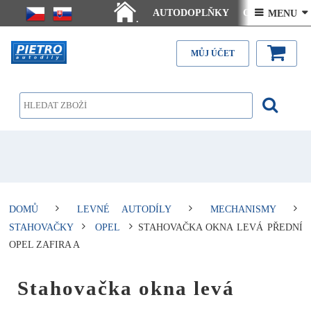
AUTODOPLŇKY
Ceny doručení
 MENU 
.
Články - návody
Kontakt
MŮJ ÚČET
DOMŮ
LEVNÉ AUTODÍLY
MECHANISMY
STAHOVAČKY
OPEL
STAHOVAČKA OKNA LEVÁ PŘEDNÍ
OPEL ZAFIRA A
Stahovačka okna levá