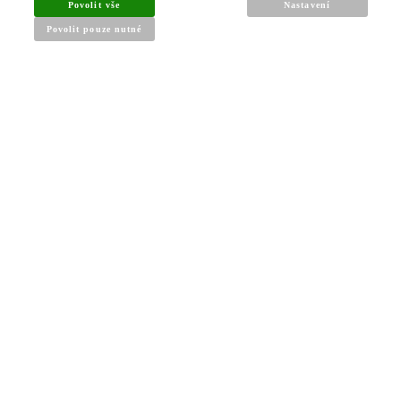
Povolit vše
Nastavení
Povolit pouze nutné
INFORMACE PRO KUPUJÍCÍ
Obchodní podmínky
Reklamační řád
Články a návody
Nejčastější dotazy
Kontakt