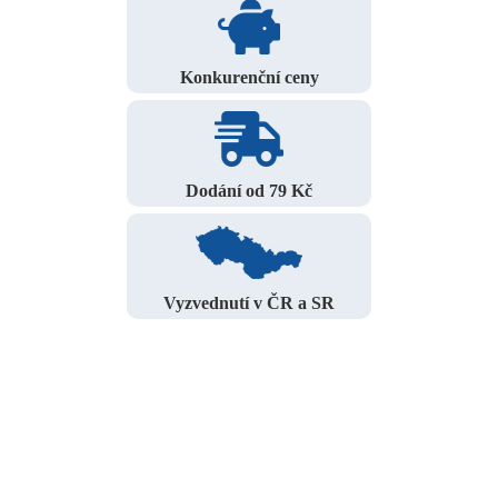
Konkurenční ceny
Dodání od 79 Kč
Vyzvednutí v ČR a SR