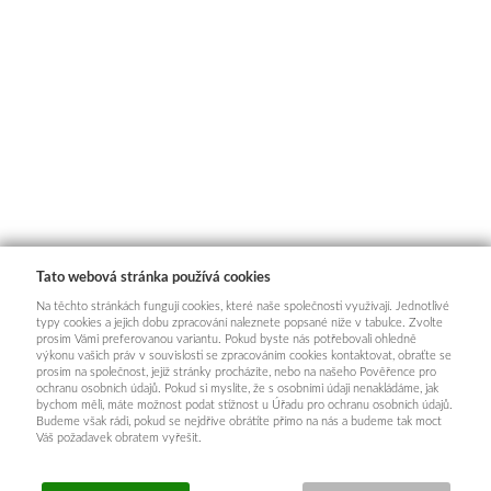
Tato webová stránka používá cookies
Na těchto stránkách fungují cookies, které naše společnosti využívají. Jednotlivé
typy cookies a jejich dobu zpracování naleznete popsané níže v tabulce. Zvolte
prosím Vámi preferovanou variantu. Pokud byste nás potřebovali ohledně
výkonu vašich práv v souvislosti se zpracováním cookies kontaktovat, obraťte se
prosím na společnost, jejíž stránky procházíte, nebo na našeho Pověřence pro
ochranu osobních údajů. Pokud si myslíte, že s osobními údaji nenakládáme, jak
bychom měli, máte možnost podat stížnost u Úřadu pro ochranu osobních údajů.
Budeme však rádi, pokud se nejdříve obrátíte přímo na nás a budeme tak moct
Váš požadavek obratem vyřešit.