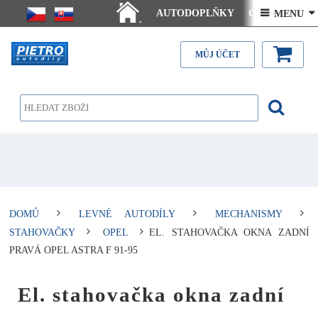
AUTODOPLŇKY
Ceny doručení
 MENU 
.
Články - návody
Kontakt
MŮJ ÚČET
DOMŮ
LEVNÉ AUTODÍLY
MECHANISMY
STAHOVAČKY
OPEL
EL. STAHOVAČKA OKNA ZADNÍ
PRAVÁ OPEL ASTRA F 91-95
El. stahovačka okna zadní