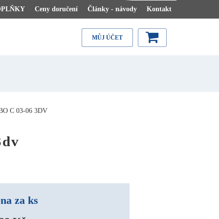
OPLŇKY
Ceny doručení
Články - návody
Kontakt
MŮJ ÚČET
O C 03-06 3DV
3dv
na za ks