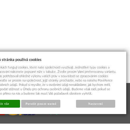
 stránka používá cookies
kách fungují cookies, které naše společnosti využívají. Jednotlivé typy cookies a
racování naleznete popsané níže v tabulce. Zvolte prosím Vámi preferovanou variantu.
s potřebovali ohledně výkonu vašich práv v souvislosti se zpracováním cookies
braťte se prosím na společnost, jejíž stránky procházíte, nebo na našeho Pověřence
obních údajů. Pokud si myslíte, že s osobními údaji nenakládáme, jak bychom měli,
odat stížnost u Úřadu pro ochranu osobních údajů. Budeme však rádi, pokud se
íte přímo na nás a budeme tak moct Váš požadavek obratem vyřešit.
it vše
Povolit pouze nutné
Nastavení