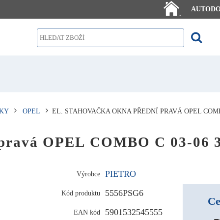
AUTOD
.
KY
OPEL
EL. STAHOVAČKA OKNA PŘEDNÍ PRAVÁ OPEL COMB
í pravá OPEL COMBO C 03-06 
PIETRO
Výrobce
5556PSG6
Kód produktu
Ce
5901532545555
EAN kód