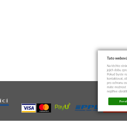
Tato webová
Na těchto strán
jejich dobu zp
Pokud byste ná
kontaktovat, o
pro ochranu os
máte možnost p
nejdříve obrát
ÍCÍ
Povol