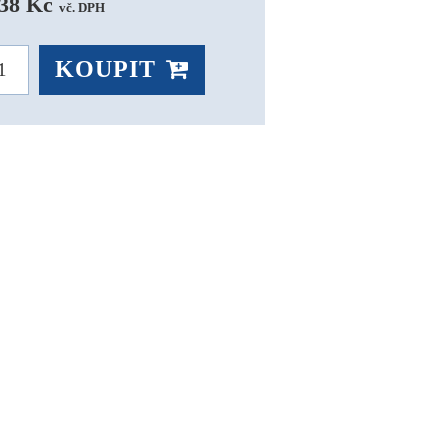
38 Kč 
vč. DPH
KOUPIT