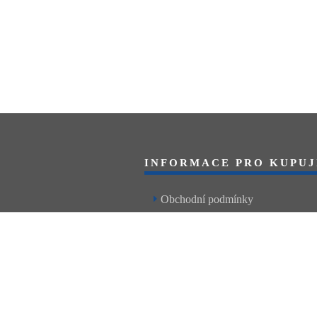
INFORMACE PRO KUPUJ
Obchodní podmínky
Reklamační řád
Články a návody
Nejčastější dotazy
Kontakt