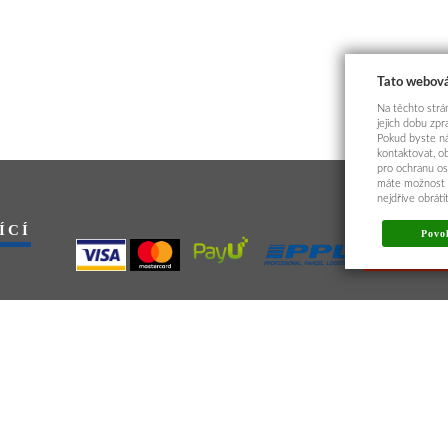
Tato webová
Na těchto strán
jejich dobu zp
Pokud byste ná
kontaktovat, o
pro ochranu os
máte možnost p
nejdříve obrát
ÍCÍ
Povol