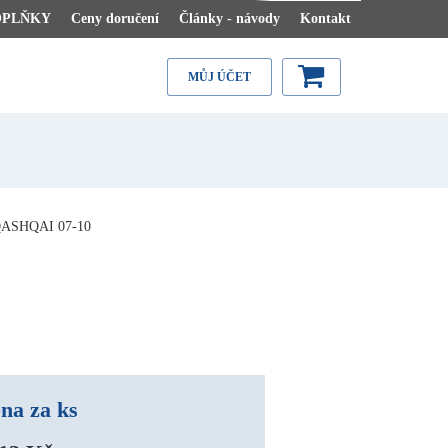
OPLŇKY
Ceny doručení
Články - návody
Kontakt
MŮJ ÚČET
ASHQAI 07-10
na za ks