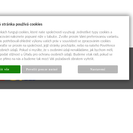
 stránka používá cookies
kách fungují cookies, které naše společnosti využívají. Jednotlivé typy cookies a
racování naleznete popsané níže v tabulce. Zvolte prosím Vámi preferovanou variantu.
s potřebovali ohledně výkonu vašich práv v souvislosti se zpracováním cookies
braťte se prosím na společnost, jejíž stránky procházíte, nebo na našeho Pověřence
obních údajů. Pokud si myslíte, že s osobními údaji nenakládáme, jak bychom měli,
odat stížnost u Úřadu pro ochranu osobních údajů. Budeme však rádi, pokud se
íte přímo na nás a budeme tak moct Váš požadavek obratem vyřešit.
it vše
Povolit pouze nutné
Nastavení