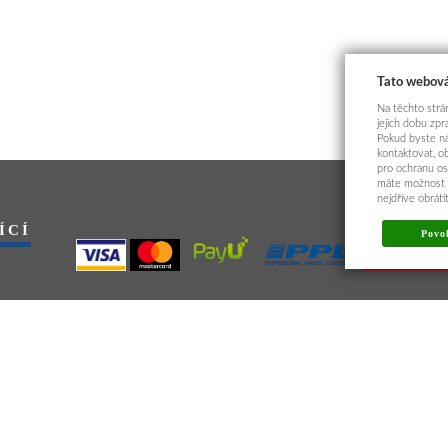
Tato webová
Na těchto strán
jejich dobu zp
Pokud byste ná
kontaktovat, o
pro ochranu os
máte možnost p
nejdříve obrát
ÍCÍ
Povol