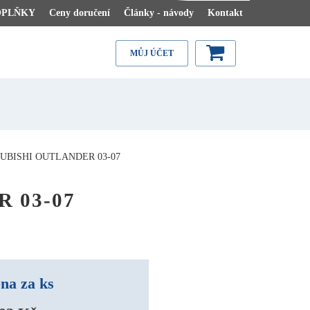
OPLŇKY
Ceny doručení
Články - návody
Kontakt
MŮJ ÚČET
UBISHI OUTLANDER 03-07
R 03-07
na za ks