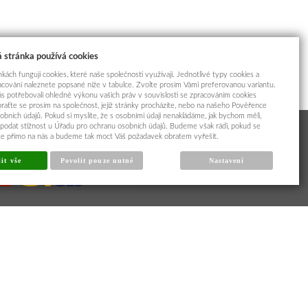
 stránka používá cookies
kách fungují cookies, které naše společnosti využívají. Jednotlivé typy cookies a
racování naleznete popsané níže v tabulce. Zvolte prosím Vámi preferovanou variantu.
s potřebovali ohledně výkonu vašich práv v souvislosti se zpracováním cookies
braťte se prosím na společnost, jejíž stránky procházíte, nebo na našeho Pověřence
obních údajů. Pokud si myslíte, že s osobními údaji nenakládáme, jak bychom měli,
odat stížnost u Úřadu pro ochranu osobních údajů. Budeme však rádi, pokud se
íte přímo na nás a budeme tak moct Váš požadavek obratem vyřešit.
it vše
Povolit pouze nutné
Nastavení