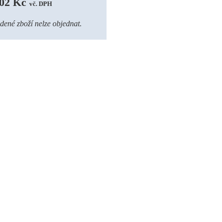
02 Kč 
vč. DPH
dené zboží nelze objednat.