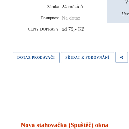
7
24 měsíců
Záruka
Uve
Na dotaz
Dostupnost
od 79,- Kč
CENY DOPRAVY
DOTAZ PRODAVAČI
PŘIDAT K POROVNÁNÍ
Nová stahovačka (Spuštěč) okna