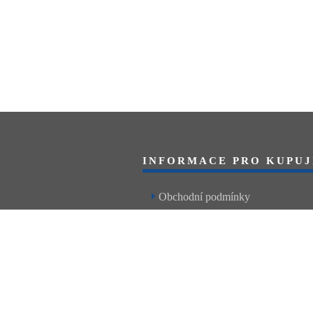
INFORMACE PRO KUPUJ
Obchodní podmínky
Reklamační řád
Články a návody
Nejčastější dotazy
Kontakt