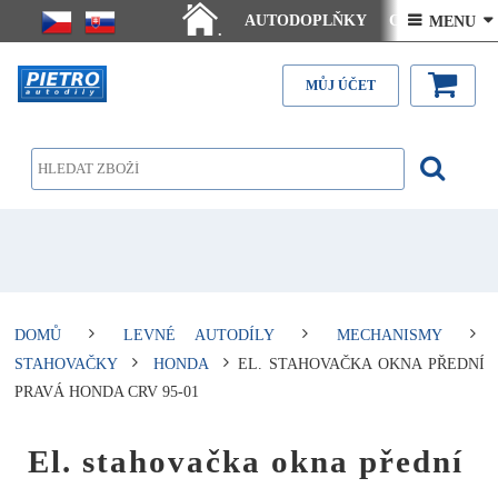
AUTODOPLŇKY
Ceny doručení
 MENU 
.
Články - návody
Kontakt
MŮJ ÚČET
DOMŮ
LEVNÉ AUTODÍLY
MECHANISMY
STAHOVAČKY
HONDA
EL. STAHOVAČKA OKNA PŘEDNÍ
PRAVÁ HONDA CRV 95-01
El. stahovačka okna přední