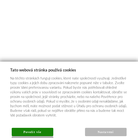
Tato webová stránka používá cookies
Na těchto stránkách fungují cookies, které naše společnosti využívají. Jednotlivé
typy cookies a jejich dobu zpracování naleznete popsané níže v tabulce. Zvolte
prosím Vámi preferovanou variantu. Pokud byste nás potřebovali ohledně
výkonu vašich práv v souvislosti se zpracováním cookies kontaktovat, obraťte se
prosím na společnost, jejíž stránky procházíte, nebo na našeho Pověřence pro
ochranu osobních údajů. Pokud si myslíte, že s osobními údaji nenakládáme, jak
bychom měli, máte možnost podat stížnost u Úřadu pro ochranu osobních údajů.
Budeme však rádi, pokud se nejdříve obrátíte přímo na nás a budeme tak moct
Váš požadavek obratem vyřešit.
Povolit vše
Nastavení