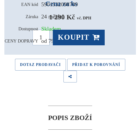
Cena za ks
5901532098709
EAN kód
1 290 Kč 
24 měsíců
Záruka
vč. DPH
Skladem
Dostupnost
KOUPIT
od 79,- Kč
CENY DOPRAVY
DOTAZ PRODAVAČI
PŘIDAT K POROVNÁNÍ
POPIS ZBOŽÍ