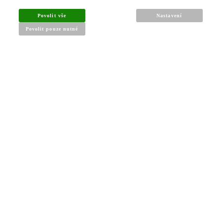
Povolit vše
Nastavení
Povolit pouze nutné
INFORMACE PRO KUPUJÍCÍ
Obchodní podmínky
Reklamační řád
Články a návody
Nejčastější dotazy
Kontakt