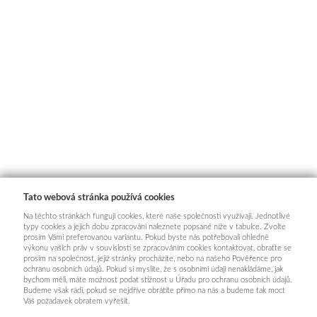
Tato webová stránka používá cookies
Na těchto stránkách fungují cookies, které naše společnosti využívají. Jednotlivé
typy cookies a jejich dobu zpracování naleznete popsané níže v tabulce. Zvolte
prosím Vámi preferovanou variantu. Pokud byste nás potřebovali ohledně
výkonu vašich práv v souvislosti se zpracováním cookies kontaktovat, obraťte se
prosím na společnost, jejíž stránky procházíte, nebo na našeho Pověřence pro
ochranu osobních údajů. Pokud si myslíte, že s osobními údaji nenakládáme, jak
bychom měli, máte možnost podat stížnost u Úřadu pro ochranu osobních údajů.
Budeme však rádi, pokud se nejdříve obrátíte přímo na nás a budeme tak moct
Váš požadavek obratem vyřešit.