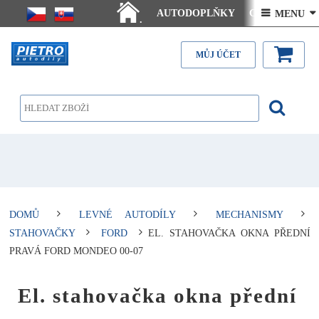
AUTODOPLŇKY
Ceny doručení
 MENU 
.
Články - návody
Kontakt
MŮJ ÚČET
DOMŮ
LEVNÉ AUTODÍLY
MECHANISMY
STAHOVAČKY
FORD
EL. STAHOVAČKA OKNA PŘEDNÍ
PRAVÁ FORD MONDEO 00-07
El. stahovačka okna přední