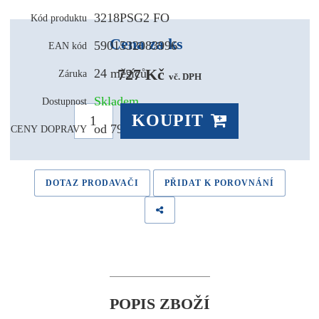
3218PSG2 FO
Kód produktu
Cena za ks
5901532083996
EAN kód
727 Kč 
24 měsíců
Záruka
vč. DPH
Skladem
Dostupnost
KOUPIT
od 79,- Kč
CENY DOPRAVY
DOTAZ PRODAVAČI
PŘIDAT K POROVNÁNÍ
POPIS ZBOŽÍ