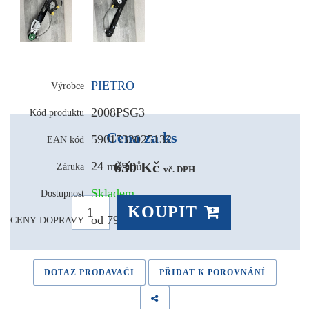
PIETRO
Výrobce
2008PSG3
Kód produktu
Cena za ks
5901532025132
EAN kód
630 Kč 
24 měsíců
Záruka
vč. DPH
Skladem
Dostupnost
KOUPIT
od 79,- Kč
CENY DOPRAVY
DOTAZ PRODAVAČI
PŘIDAT K POROVNÁNÍ