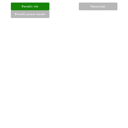
Povolit vše
Nastavení
Povolit pouze nutné
INFORMACE PRO KUPUJÍCÍ
Obchodní podmínky
Reklamační řád
Články a návody
Nejčastější dotazy
Kontakt