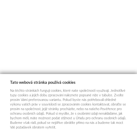
Tato webová stránka používá cookies
Na těchto stránkách fungují cookies, které naše společnosti využívají. Jednotlivé
typy cookies a jejich dobu zpracování naleznete popsané níže v tabulce. Zvolte
prosím Vámi preferovanou variantu. Pokud byste nás potřebovali ohledně
výkonu vašich práv v souvislosti se zpracováním cookies kontaktovat, obraťte se
prosím na společnost, jejíž stránky procházíte, nebo na našeho Pověřence pro
ochranu osobních údajů. Pokud si myslíte, že s osobními údaji nenakládáme, jak
bychom měli, máte možnost podat stížnost u Úřadu pro ochranu osobních údajů.
Budeme však rádi, pokud se nejdříve obrátíte přímo na nás a budeme tak moct
Váš požadavek obratem vyřešit.