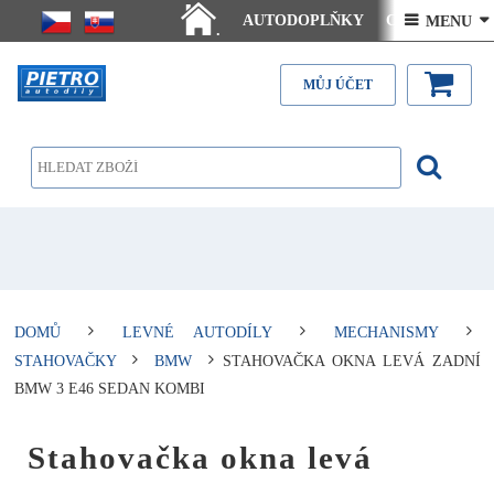
AUTODOPLŇKY
Ceny doručení
 MENU 
.
Články - návody
Kontakt
MŮJ ÚČET
DOMŮ
LEVNÉ AUTODÍLY
MECHANISMY
STAHOVAČKY
BMW
STAHOVAČKA OKNA LEVÁ ZADNÍ
BMW 3 E46 SEDAN KOMBI
Stahovačka okna levá