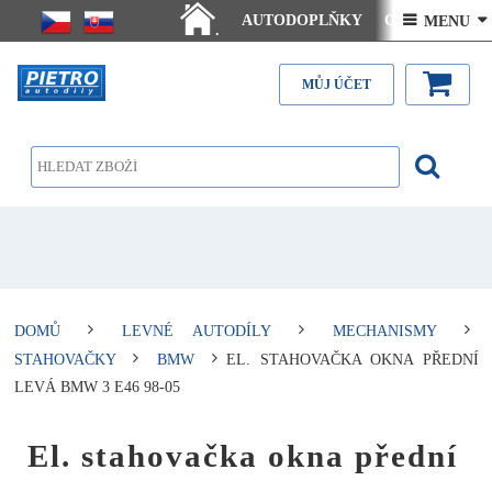
AUTODOPLŇKY
Ceny doručení
 MENU 
.
Články - návody
Kontakt
MŮJ ÚČET
DOMŮ
LEVNÉ AUTODÍLY
MECHANISMY
STAHOVAČKY
BMW
EL. STAHOVAČKA OKNA PŘEDNÍ
LEVÁ BMW 3 E46 98-05
El. stahovačka okna přední