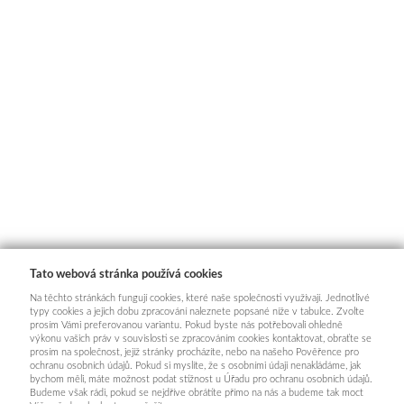
Tato webová stránka používá cookies
Na těchto stránkách fungují cookies, které naše společnosti využívají. Jednotlivé
typy cookies a jejich dobu zpracování naleznete popsané níže v tabulce. Zvolte
prosím Vámi preferovanou variantu. Pokud byste nás potřebovali ohledně
výkonu vašich práv v souvislosti se zpracováním cookies kontaktovat, obraťte se
prosím na společnost, jejíž stránky procházíte, nebo na našeho Pověřence pro
ochranu osobních údajů. Pokud si myslíte, že s osobními údaji nenakládáme, jak
bychom měli, máte možnost podat stížnost u Úřadu pro ochranu osobních údajů.
Budeme však rádi, pokud se nejdříve obrátíte přímo na nás a budeme tak moct