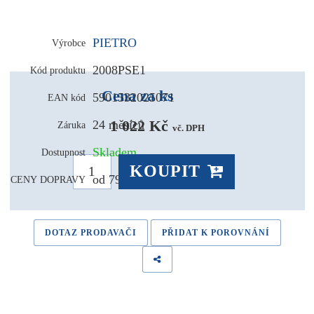
PIETRO
Výrobce
2008PSE1
Kód produktu
Cena za ks
5901532025071
EAN kód
1 022 Kč 
24 měsíců
Záruka
vč. DPH
Skladem
Dostupnost
KOUPIT
od 79,- Kč
CENY DOPRAVY
DOTAZ PRODAVAČI
PŘIDAT K POROVNÁNÍ