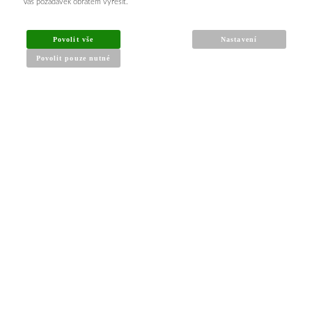
Váš požadavek obratem vyřešit.
Povolit vše
Nastavení
Povolit pouze nutné
INFORMACE PRO KUPUJÍCÍ
Obchodní podmínky
Reklamační řád
Články a návody
Nejčastější dotazy
Kontakt