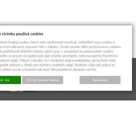
 stránka používá cookies
kách fungují cookies, které naše společnosti využívají. Jednotlivé typy cookies a
racování naleznete popsané níže v tabulce. Zvolte prosím Vámi preferovanou variantu.
s potřebovali ohledně výkonu vašich práv v souvislosti se zpracováním cookies
braťte se prosím na společnost, jejíž stránky procházíte, nebo na našeho Pověřence
obních údajů. Pokud si myslíte, že s osobními údaji nenakládáme, jak bychom měli,
odat stížnost u Úřadu pro ochranu osobních údajů. Budeme však rádi, pokud se
íte přímo na nás a budeme tak moct Váš požadavek obratem vyřešit.
it vše
Povolit pouze nutné
Nastavení