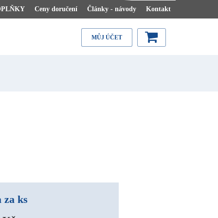
OPLŇKY
Ceny doručení
Články - návody
Kontakt
MŮJ ÚČET
 za ks