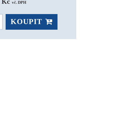
 Kč 
vč. DPH
KOUPIT