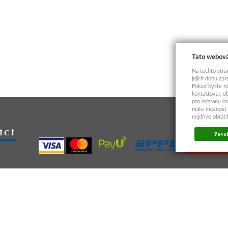
Tato webová
Na těchto strán
jejich dobu zp
Pokud byste ná
kontaktovat, o
pro ochranu os
máte možnost p
nejdříve obrát
ÍCÍ
Povol