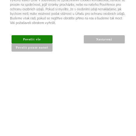
výkonu vašich práv v souvislosti se zpracováním cookies kontaktovat, obraťte se
prosím na společnost, jejíž stránky procházíte, nebo na našeho Pověřence pro
ochranu osobních údajů. Pokud si myslíte, že s osobními údaji nenakládáme, jak
bychom měli, máte možnost podat stížnost u Úřadu pro ochranu osobních údajů.
Budeme však rádi, pokud se nejdříve obrátíte přímo na nás a budeme tak moct
Váš požadavek obratem vyřešit.
Povolit vše
Nastavení
Povolit pouze nutné
INFORMACE PRO KUPUJÍCÍ
Obchodní podmínky
Reklamační řád
Články a návody
Nejčastější dotazy
Kontakt