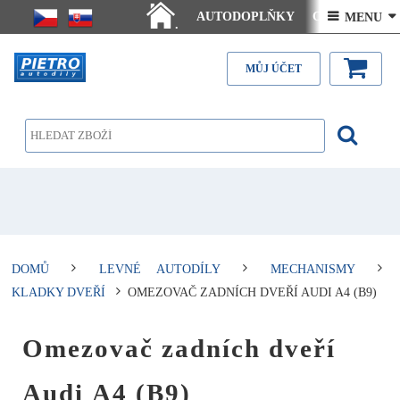
AUTODOPLŇKY
Ceny doručení
 MENU 
.
Články - návody
Kontakt
MŮJ ÚČET
DOMŮ
LEVNÉ AUTODÍLY
MECHANISMY
KLADKY DVEŘÍ
OMEZOVAČ ZADNÍCH DVEŘÍ AUDI A4 (B9)
Omezovač zadních dveří
Audi A4 (B9)