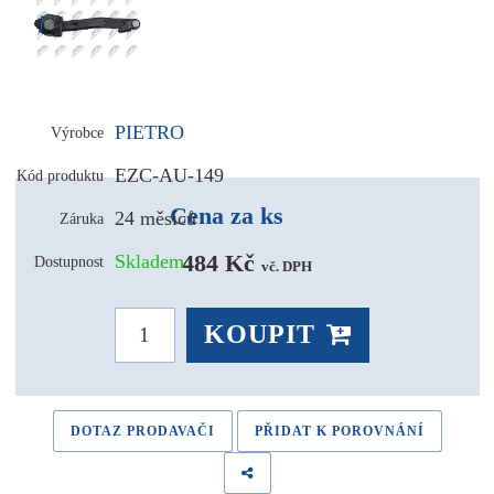
PIETRO
Výrobce
EZC-AU-149
Kód produktu
Cena za ks
24 měsíců
Záruka
484 Kč 
Skladem
Dostupnost
vč. DPH
KOUPIT
DOTAZ PRODAVAČI
PŘIDAT K POROVNÁNÍ