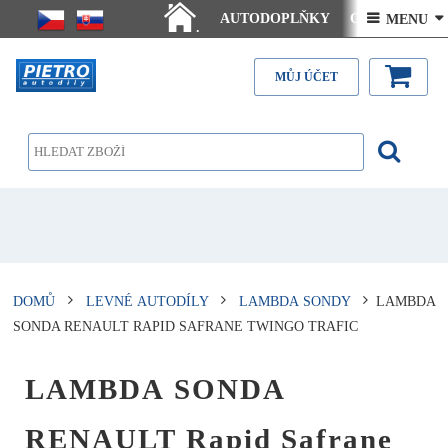
AUTODOPLŇKY
Ceny doručení
 MENU 
.
Články - návody
Kontakt
MŮJ ÚČET
DOMŮ
LEVNÉ AUTODÍLY
LAMBDA SONDY
LAMBDA
SONDA RENAULT RAPID SAFRANE TWINGO TRAFIC
LAMBDA SONDA
RENAULT Rapid Safrane