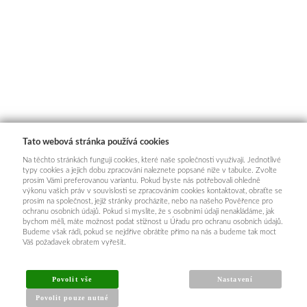
Tato webová stránka používá cookies
Na těchto stránkách fungují cookies, které naše společnosti využívají. Jednotlivé
typy cookies a jejich dobu zpracování naleznete popsané níže v tabulce. Zvolte
prosím Vámi preferovanou variantu. Pokud byste nás potřebovali ohledně
výkonu vašich práv v souvislosti se zpracováním cookies kontaktovat, obraťte se
prosím na společnost, jejíž stránky procházíte, nebo na našeho Pověřence pro
ochranu osobních údajů. Pokud si myslíte, že s osobními údaji nenakládáme, jak
bychom měli, máte možnost podat stížnost u Úřadu pro ochranu osobních údajů.
Budeme však rádi, pokud se nejdříve obrátíte přímo na nás a budeme tak moct
Váš požadavek obratem vyřešit.
Povolit vše
Nastavení
Povolit pouze nutné