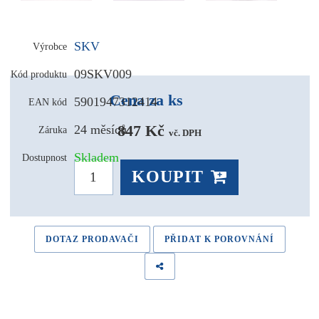
SKV
Výrobce
09SKV009
Kód produktu
Cena za ks
5901947312414
EAN kód
847 Kč 
24 měsíců
Záruka
vč. DPH
Skladem
Dostupnost
KOUPIT
DOTAZ PRODAVAČI
PŘIDAT K POROVNÁNÍ