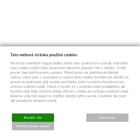
Tato webová stránka používá cookies
Na těchto stránkách fungují cookies, které naše společnosti využívají. Jednotlivé
typy cookies a jejich dobu zpracování naleznete popsané níže v tabulce. Zvolte
prosím Vámi preferovanou variantu. Pokud byste nás potřebovali ohledně
výkonu vašich práv v souvislosti se zpracováním cookies kontaktovat, obraťte se
prosím na společnost, jejíž stránky procházíte, nebo na našeho Pověřence pro
ochranu osobních údajů. Pokud si myslíte, že s osobními údaji nenakládáme, jak
bychom měli, máte možnost podat stížnost u Úřadu pro ochranu osobních údajů.
Budeme však rádi, pokud se nejdříve obrátíte přímo na nás a budeme tak moct
Váš požadavek obratem vyřešit.
Povolit vše
Nastavení
Povolit pouze nutné
INFORMACE PRO KUPUJÍCÍ