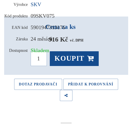
SKV
Výrobce
09SKV075
Kód produktu
Cena za ks
5901947313176
EAN kód
916 Kč 
24 měsíců
Záruka
vč. DPH
Skladem
Dostupnost
KOUPIT
DOTAZ PRODAVAČI
PŘIDAT K POROVNÁNÍ