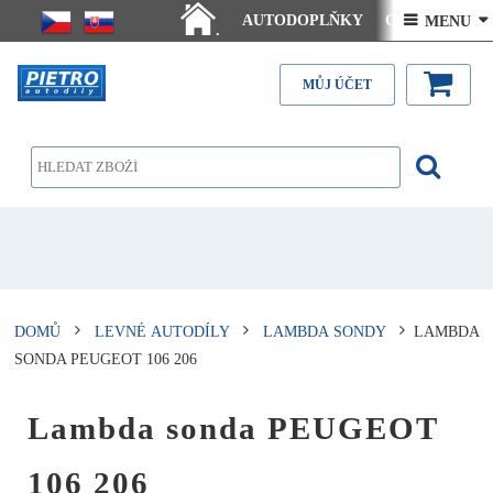
AUTODOPLŇKY
Ceny doručení
 MENU 
.
Články - návody
Kontakt
MŮJ ÚČET
DOMŮ
LEVNÉ AUTODÍLY
LAMBDA SONDY
LAMBDA
SONDA PEUGEOT 106 206
Lambda sonda PEUGEOT
106 206