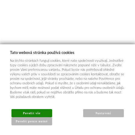
Tato webová stránka používá cookies
Na těchto stránkách fungují cookies, které naše společnosti využívají. Jednotlivé
typy cookies a jejich dobu zpracování naleznete popsané níže v tabulce. Zvolte
prosím Vámi preferovanou variantu. Pokud byste nás potřebovali ohledně
výkonu vašich práv v souvislosti se zpracováním cookies kontaktovat, obraťte se
prosím na společnost, jejíž stránky procházíte, nebo na našeho Pověřence pro
ochranu osobních údajů. Pokud si myslíte, že s osobními údaji nenakládáme, jak
bychom měli, máte možnost podat stížnost u Úřadu pro ochranu osobních údajů.
Budeme však rádi, pokud se nejdříve obrátíte přímo na nás a budeme tak moct
Váš požadavek obratem vyřešit.
Povolit vše
Nastavení
Povolit pouze nutné
INFORMACE PRO KUPUJÍCÍ