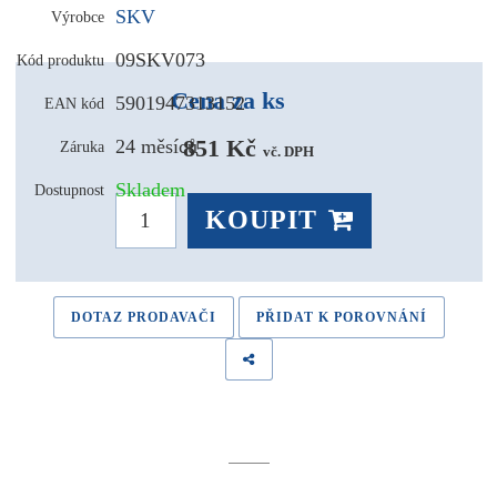
SKV
Výrobce
09SKV073
Kód produktu
Cena za ks
5901947313152
EAN kód
851 Kč 
24 měsíců
Záruka
vč. DPH
Skladem
Dostupnost
KOUPIT
DOTAZ PRODAVAČI
PŘIDAT K POROVNÁNÍ