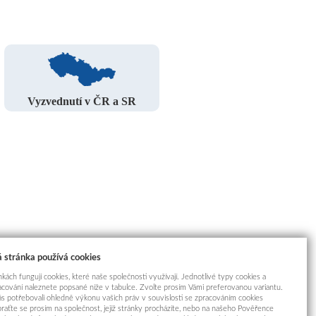
Vyzvednutí v ČR a SR
 stránka používá cookies
kách fungují cookies, které naše společnosti využívají. Jednotlivé typy cookies a
racování naleznete popsané níže v tabulce. Zvolte prosím Vámi preferovanou variantu.
s potřebovali ohledně výkonu vašich práv v souvislosti se zpracováním cookies
braťte se prosím na společnost, jejíž stránky procházíte, nebo na našeho Pověřence