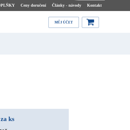
OPLŇKY
Ceny doručení
Články - návody
Kontakt
MŮJ ÚČET
za ks