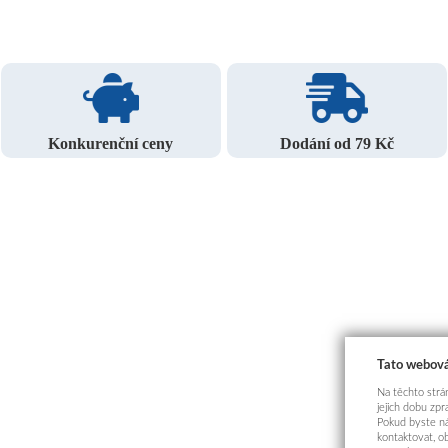
Konkurenční ceny
Dodání od 79 Kč
Tato webová
Na těchto strán
jejich dobu zp
Pokud byste ná
kontaktovat, o