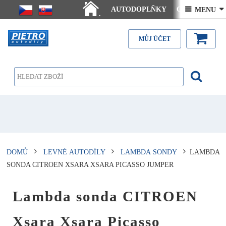
AUTODOPLŇKY
Ceny doručení
 MENU 
.
Články - návody
Kontakt
MŮJ ÚČET
DOMŮ
LEVNÉ AUTODÍLY
LAMBDA SONDY
LAMBDA
SONDA CITROEN XSARA XSARA PICASSO JUMPER
Lambda sonda CITROEN
Xsara Xsara Picasso