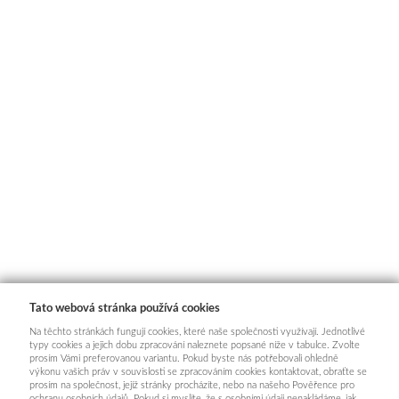
Tato webová stránka používá cookies
Na těchto stránkách fungují cookies, které naše společnosti využívají. Jednotlivé
typy cookies a jejich dobu zpracování naleznete popsané níže v tabulce. Zvolte
prosím Vámi preferovanou variantu. Pokud byste nás potřebovali ohledně
výkonu vašich práv v souvislosti se zpracováním cookies kontaktovat, obraťte se
prosím na společnost, jejíž stránky procházíte, nebo na našeho Pověřence pro
ochranu osobních údajů. Pokud si myslíte, že s osobními údaji nenakládáme, jak