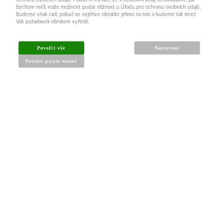
bychom měli, máte možnost podat stížnost u Úřadu pro ochranu osobních údajů.
Budeme však rádi, pokud se nejdříve obrátíte přímo na nás a budeme tak moct
Váš požadavek obratem vyřešit.
Povolit vše
Nastavení
Povolit pouze nutné
INFORMACE PRO KUPUJÍCÍ
Obchodní podmínky
Reklamační řád
Články a návody
Nejčastější dotazy
Kontakt