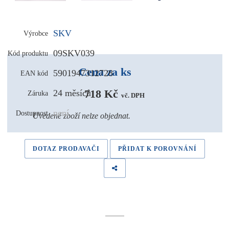
SKV
Výrobce
09SKV039
Kód produktu
Cena za ks
5901947312728
EAN kód
718 Kč 
24 měsíců
Záruka
vč. DPH
není
Dostupnost
Uvedené zboží nelze objednat.
DOTAZ PRODAVAČI
PŘIDAT K POROVNÁNÍ