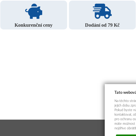
Konkurenční ceny
Dodání od 79 Kč
Tato webová
Na těchto strán
jejich dobu zp
Pokud byste ná
kontaktovat, o
pro ochranu os
máte možnost p
nejdříve obrát