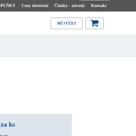
OPLŇKY
Ceny doručení
Články - návody
Kontakt
MŮJ ÚČET
za ks