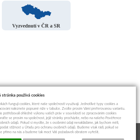
Vyzvednutí v ČR a SR
 stránka používá cookies
kách fungují cookies, které naše společnosti využívají. Jednotlivé typy cookies a
racování naleznete popsané níže v tabulce. Zvolte prosím Vámi preferovanou variantu.
s potřebovali ohledně výkonu vašich práv v souvislosti se zpracováním cookies
braťte se prosím na společnost, jejíž stránky procházíte, nebo na našeho Pověřence
obních údajů. Pokud si myslíte, že s osobními údaji nenakládáme, jak bychom měli,
odat stížnost u Úřadu pro ochranu osobních údajů. Budeme však rádi, pokud se
íte přímo na nás a budeme tak moct Váš požadavek obratem vyřešit.