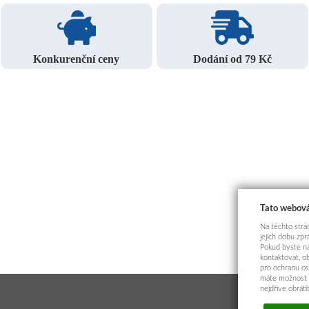
Konkurenční ceny
Dodání od 79 Kč
Tato webová
Na těchto strán
jejich dobu zp
Pokud byste ná
kontaktovat, o
pro ochranu os
máte možnost p
nejdříve obrát