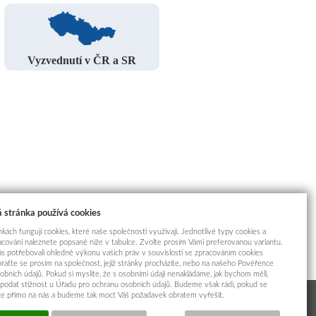
Vyzvednutí v ČR a SR
 stránka používá cookies
kách fungují cookies, které naše společnosti využívají. Jednotlivé typy cookies a
racování naleznete popsané níže v tabulce. Zvolte prosím Vámi preferovanou variantu.
s potřebovali ohledně výkonu vašich práv v souvislosti se zpracováním cookies
braťte se prosím na společnost, jejíž stránky procházíte, nebo na našeho Pověřence
obních údajů. Pokud si myslíte, že s osobními údaji nenakládáme, jak bychom měli,
odat stížnost u Úřadu pro ochranu osobních údajů. Budeme však rádi, pokud se
íte přímo na nás a budeme tak moct Váš požadavek obratem vyřešit.