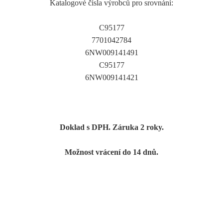
Katalogové čísla výrobců pro srovnání:
C95177
7701042784
6NW009141491
C95177
6NW009141421
Doklad s DPH. Záruka 2 roky.
Možnost vrácení do 14 dnů.