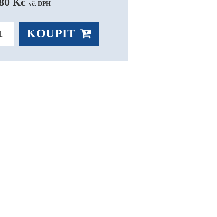
80 Kč 
vč. DPH
KOUPIT