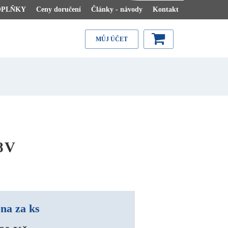
OPLŇKY
Ceny doručení
Články - návody
Kontakt
MŮJ ÚČET
8V
na za ks