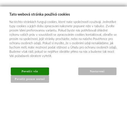
Tato webová stránka používá cookies
Na těchto stránkách fungují cookies, které naše společnosti využívají. Jednotlivé
typy cookies a jejich dobu zpracování naleznete popsané níže v tabulce. Zvolte
prosím Vámi preferovanou variantu. Pokud byste nás potřebovali ohledně
výkonu vašich práv v souvislosti se zpracováním cookies kontaktovat, obraťte se
prosím na společnost, jejíž stránky procházíte, nebo na našeho Pověřence pro
ochranu osobních údajů. Pokud si myslíte, že s osobními údaji nenakládáme, jak
bychom měli, máte možnost podat stížnost u Úřadu pro ochranu osobních údajů.
Budeme však rádi, pokud se nejdříve obrátíte přímo na nás a budeme tak moct
Váš požadavek obratem vyřešit.
Povolit vše
Nastavení
Povolit pouze nutné
INFORMACE PRO KUPUJÍCÍ
Obchodní podmínky
Reklamační řád
Články a návody
Nejčastější dotazy