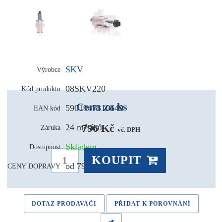
SKV
Výrobce
08SKV220
Kód produktu
Cena za ks
5901947310649
EAN kód
796 Kč 
24 měsíců
Záruka
vč. DPH
Skladem
Dostupnost
KOUPIT
od 79,- Kč
CENY DOPRAVY
DOTAZ PRODAVAČI
PŘIDAT K POROVNÁNÍ