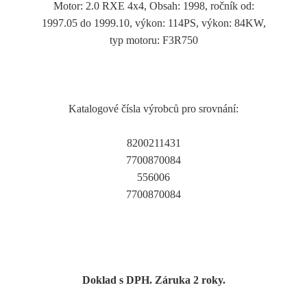
Motor: 2.0 RXE 4x4, Obsah: 1998, ročník od:
1997.05 do 1999.10, výkon: 114PS, výkon: 84KW,
typ motoru: F3R750
Katalogové čísla výrobců pro srovnání:
8200211431
7700870084
556006
7700870084
Doklad s DPH. Záruka 2 roky.