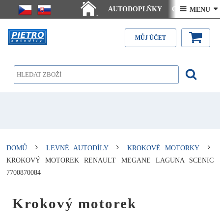
AUTODOPLŇKY
Ceny doručení
 MENU 
.
Články - návody
Kontakt
MŮJ ÚČET
DOMŮ
LEVNÉ AUTODÍLY
KROKOVÉ MOTORKY
KROKOVÝ MOTOREK RENAULT MEGANE LAGUNA SCENIC
7700870084
Krokový motorek