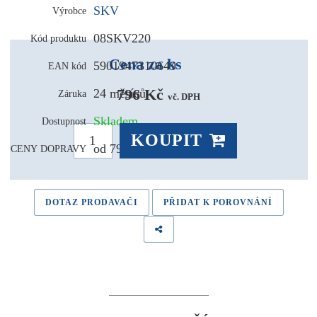
SKV
Výrobce
08SKV220
Kód produktu
Cena za ks
5901947310649
EAN kód
796 Kč 
24 měsíců
Záruka
vč. DPH
Skladem
Dostupnost
KOUPIT
od 79,- Kč
CENY DOPRAVY
DOTAZ PRODAVAČI
PŘIDAT K POROVNÁNÍ