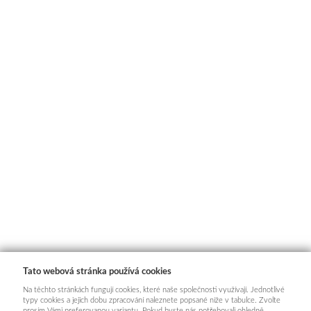
Tato webová stránka používá cookies
Na těchto stránkách fungují cookies, které naše společnosti využívají. Jednotlivé
typy cookies a jejich dobu zpracování naleznete popsané níže v tabulce. Zvolte
prosím Vámi preferovanou variantu. Pokud byste nás potřebovali ohledně