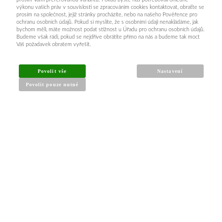
výkonu vašich práv v souvislosti se zpracováním cookies kontaktovat, obraťte se
prosím na společnost, jejíž stránky procházíte, nebo na našeho Pověřence pro
ochranu osobních údajů. Pokud si myslíte, že s osobními údaji nenakládáme, jak
bychom měli, máte možnost podat stížnost u Úřadu pro ochranu osobních údajů.
Budeme však rádi, pokud se nejdříve obrátíte přímo na nás a budeme tak moct
Váš požadavek obratem vyřešit.
Povolit vše
Nastavení
Povolit pouze nutné
INFORMACE PRO KUPUJÍCÍ
Obchodní podmínky
Reklamační řád
Články a návody
Nejčastější dotazy
Kontakt