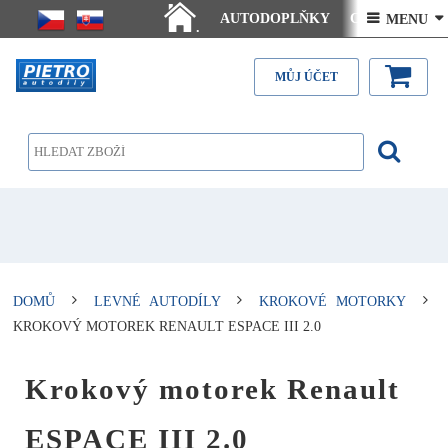
AUTODOPLŇKY
Ceny doručení
 MENU 
.
Články - návody
Kontakt
MŮJ ÚČET
DOMŮ
LEVNÉ AUTODÍLY
KROKOVÉ MOTORKY
KROKOVÝ MOTOREK RENAULT ESPACE III 2.0
Krokový motorek Renault
ESPACE III 2.0