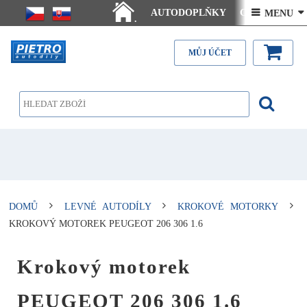
AUTODOPLŇKY
Ceny doručení
 MENU 
.
Články - návody
Kontakt
MŮJ ÚČET
DOMŮ
LEVNÉ AUTODÍLY
KROKOVÉ MOTORKY
KROKOVÝ MOTOREK PEUGEOT 206 306 1.6
Krokový motorek
PEUGEOT 206 306 1.6