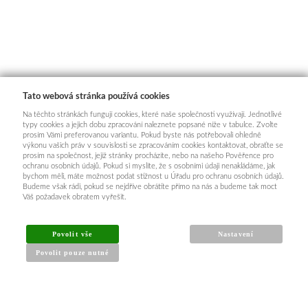
Tato webová stránka používá cookies
Na těchto stránkách fungují cookies, které naše společnosti využívají. Jednotlivé
typy cookies a jejich dobu zpracování naleznete popsané níže v tabulce. Zvolte
prosím Vámi preferovanou variantu. Pokud byste nás potřebovali ohledně
výkonu vašich práv v souvislosti se zpracováním cookies kontaktovat, obraťte se
prosím na společnost, jejíž stránky procházíte, nebo na našeho Pověřence pro
ochranu osobních údajů. Pokud si myslíte, že s osobními údaji nenakládáme, jak
bychom měli, máte možnost podat stížnost u Úřadu pro ochranu osobních údajů.
Budeme však rádi, pokud se nejdříve obrátíte přímo na nás a budeme tak moct
Váš požadavek obratem vyřešit.
Povolit vše
Nastavení
Povolit pouze nutné
INFORMACE PRO KUPUJÍCÍ