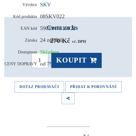
SKV
Výrobce
08SKV022
Kód produktu
Cena za ks
5901947310922
EAN kód
270 Kč 
24 měsíců
Záruka
vč. DPH
Skladem
Dostupnost
KOUPIT
od 79,- Kč
CENY DOPRAVY
DOTAZ PRODAVAČI
PŘIDAT K POROVNÁNÍ