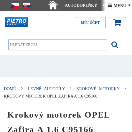
AUTODOPLŇKY
Ceny doručení
 MENU 
.
Články - návody
Kontakt
MŮJ ÚČET
DOMŮ
LEVNÉ AUTODÍLY
KROKOVÉ MOTORKY
KROKOVÝ MOTOREK OPEL ZAFIRA A 1.6 C95166
Krokový motorek OPEL
Zafira A 1.6 C95166