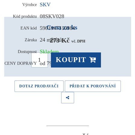
SKV
Výrobce
08SKV028
Kód produktu
Cena za ks
5901947310984
EAN kód
273 Kč 
24 měsíců
Záruka
vč. DPH
Skladem
Dostupnost
KOUPIT
od 79,- Kč
CENY DOPRAVY
DOTAZ PRODAVAČI
PŘIDAT K POROVNÁNÍ