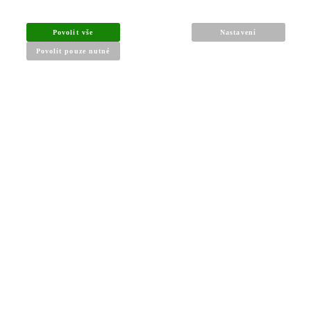
Povolit vše
Nastavení
Povolit pouze nutné
INFORMACE PRO KUPUJÍCÍ
Obchodní podmínky
Reklamační řád
Články a návody
Nejčastější dotazy
Kontakt