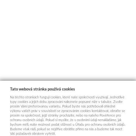
Tato webová stránka používá cookies
Na těchto stránkách fungují cookies, které naše společnosti využívají. Jednotlivé
typy cookies a jejich dobu zpracování naleznete popsané níže v tabulce. Zvolte
prosím Vámi preferovanou variantu. Pokud byste nás potřebovali ohledně
výkonu vašich práv v souvislosti se zpracováním cookies kontaktovat, obraťte se
prosím na společnost, jejíž stránky procházíte, nebo na našeho Pověřence pro
ochranu osobních údajů. Pokud si myslíte, že s osobními údaji nenakládáme, jak
bychom měli, máte možnost podat stížnost u Úřadu pro ochranu osobních údajů.
Budeme však rádi, pokud se nejdříve obrátíte přímo na nás a budeme tak moct
Váš požadavek obratem vyřešit.