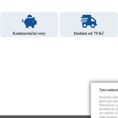
Konkurenční ceny
Dodání od 79 Kč
Tato webová
Na těchto strán
jejich dobu zp
Pokud byste ná
kontaktovat, o
pro ochranu os
máte možnost p