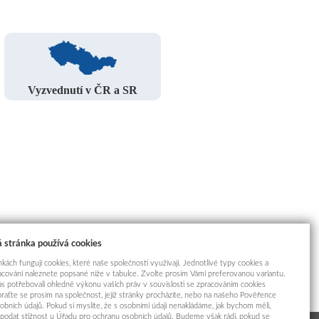
Vyzvednutí v ČR a SR
 stránka používá cookies
kách fungují cookies, které naše společnosti využívají. Jednotlivé typy cookies a
racování naleznete popsané níže v tabulce. Zvolte prosím Vámi preferovanou variantu.
s potřebovali ohledně výkonu vašich práv v souvislosti se zpracováním cookies
braťte se prosím na společnost, jejíž stránky procházíte, nebo na našeho Pověřence
obních údajů. Pokud si myslíte, že s osobními údaji nenakládáme, jak bychom měli,
odat stížnost u Úřadu pro ochranu osobních údajů. Budeme však rádi, pokud se