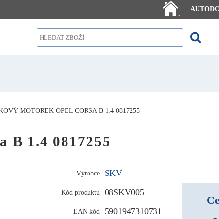
AUTOD
.
OVÝ MOTOREK OPEL CORSA B 1.4 0817255
a B 1.4 0817255
SKV
Výrobce
08SKV005
Kód produktu
Ce
5901947310731
EAN kód