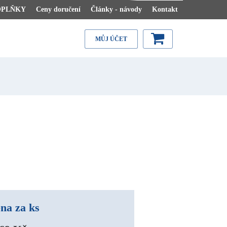
OPLŇKY
Ceny doručení
Články - návody
Kontakt
MŮJ ÚČET
na za ks