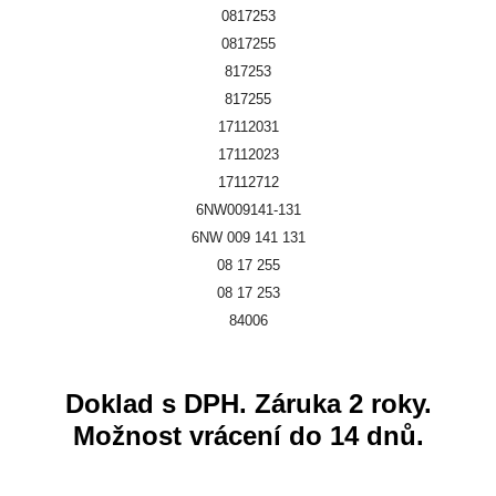
0817253
0817255
817253
817255
17112031
17112023
17112712
6NW009141-131
6NW 009 141 131
08 17 255
08 17 253
84006
Doklad s DPH. Záruka 2 roky.
Možnost vrácení do 14 dnů.