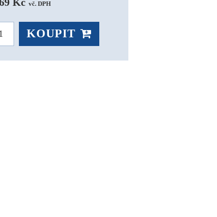
69 Kč 
vč. DPH
KOUPIT