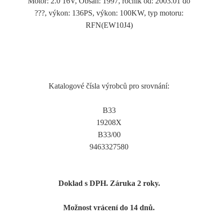
Motor: 2.0 16V, Obsah: 1997, ročník od: 2003.01 do
???, výkon: 136PS, výkon: 100KW, typ motoru:
RFN(EW10J4)
Katalogové čísla výrobců pro srovnání:
B33
19208X
B33/00
9463327580
Doklad s DPH. Záruka 2 roky.
Možnost vrácení do 14 dnů.