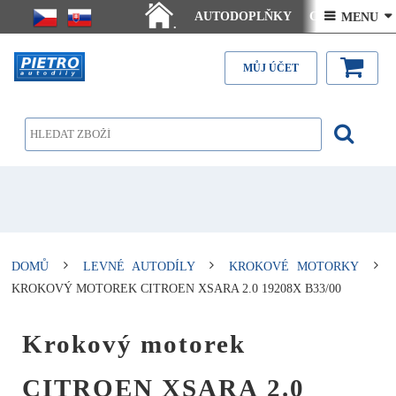
AUTODOPLŇKY
Ceny doručení
 MENU 
.
Články - návody
Kontakt
MŮJ ÚČET
DOMŮ
LEVNÉ AUTODÍLY
KROKOVÉ MOTORKY
KROKOVÝ MOTOREK CITROEN XSARA 2.0 19208X B33/00
Krokový motorek
CITROEN XSARA 2.0