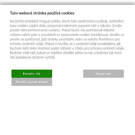
Tato webová stránka používá cookies
Na těchto stránkách fungují cookies, které naše společnosti využívají. Jednotlivé
typy cookies a jejich dobu zpracování naleznete popsané níže v tabulce. Zvolte
prosím Vámi preferovanou variantu. Pokud byste nás potřebovali ohledně
výkonu vašich práv v souvislosti se zpracováním cookies kontaktovat, obraťte se
prosím na společnost, jejíž stránky procházíte, nebo na našeho Pověřence pro
ochranu osobních údajů. Pokud si myslíte, že s osobními údaji nenakládáme, jak
bychom měli, máte možnost podat stížnost u Úřadu pro ochranu osobních údajů.
Budeme však rádi, pokud se nejdříve obrátíte přímo na nás a budeme tak moct
Váš požadavek obratem vyřešit.
Povolit vše
Nastavení
Povolit pouze nutné
INFORMACE PRO KUPUJÍCÍ
Obchodní podmínky
Reklamační řád
Články a návody
Nejčastější dotazy