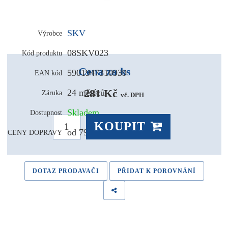
SKV
Výrobce
08SKV023
Kód produktu
Cena za ks
5901947310939
EAN kód
281 Kč 
24 měsíců
Záruka
vč. DPH
Skladem
Dostupnost
KOUPIT
od 79,- Kč
CENY DOPRAVY
DOTAZ PRODAVAČI
PŘIDAT K POROVNÁNÍ