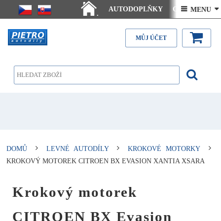
AUTODOPLŇKY
Ceny doručení
 MENU 
.
Články - návody
Kontakt
MŮJ ÚČET
DOMŮ
LEVNÉ AUTODÍLY
KROKOVÉ MOTORKY
KROKOVÝ MOTOREK CITROEN BX EVASION XANTIA XSARA
Krokový motorek
CITROEN BX Evasion