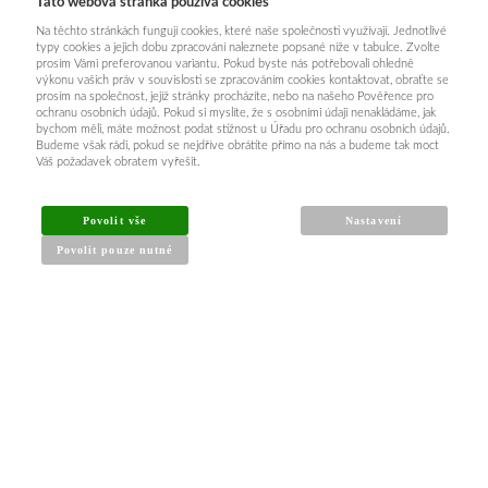
Tato webová stránka používá cookies
Na těchto stránkách fungují cookies, které naše společnosti využívají. Jednotlivé
typy cookies a jejich dobu zpracování naleznete popsané níže v tabulce. Zvolte
prosím Vámi preferovanou variantu. Pokud byste nás potřebovali ohledně
výkonu vašich práv v souvislosti se zpracováním cookies kontaktovat, obraťte se
prosím na společnost, jejíž stránky procházíte, nebo na našeho Pověřence pro
ochranu osobních údajů. Pokud si myslíte, že s osobními údaji nenakládáme, jak
bychom měli, máte možnost podat stížnost u Úřadu pro ochranu osobních údajů.
Budeme však rádi, pokud se nejdříve obrátíte přímo na nás a budeme tak moct
Váš požadavek obratem vyřešit.
Povolit vše
Nastavení
Povolit pouze nutné
INFORMACE PRO KUPUJÍCÍ
Obchodní podmínky
Reklamační řád
Články a návody
Nejčastější dotazy
Kontakt