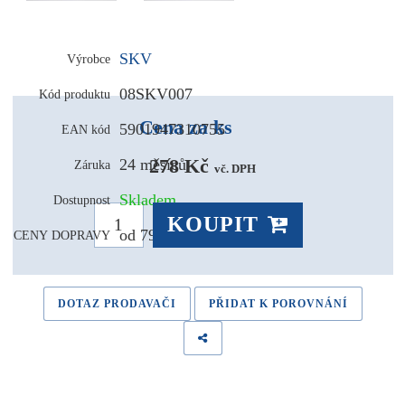
SKV
Výrobce
08SKV007
Kód produktu
Cena za ks
5901947310755
EAN kód
278 Kč 
24 měsíců
Záruka
vč. DPH
Skladem
Dostupnost
KOUPIT
od 79,- Kč
CENY DOPRAVY
DOTAZ PRODAVAČI
PŘIDAT K POROVNÁNÍ