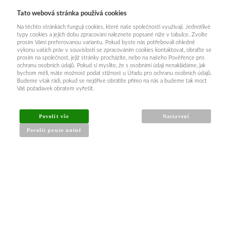
Tato webová stránka používá cookies
Na těchto stránkách fungují cookies, které naše společnosti využívají. Jednotlivé
typy cookies a jejich dobu zpracování naleznete popsané níže v tabulce. Zvolte
prosím Vámi preferovanou variantu. Pokud byste nás potřebovali ohledně
výkonu vašich práv v souvislosti se zpracováním cookies kontaktovat, obraťte se
prosím na společnost, jejíž stránky procházíte, nebo na našeho Pověřence pro
ochranu osobních údajů. Pokud si myslíte, že s osobními údaji nenakládáme, jak
bychom měli, máte možnost podat stížnost u Úřadu pro ochranu osobních údajů.
Budeme však rádi, pokud se nejdříve obrátíte přímo na nás a budeme tak moct
Váš požadavek obratem vyřešit.
Povolit vše
Nastavení
Povolit pouze nutné
INFORMACE PRO KUPUJÍCÍ
Obchodní podmínky
Reklamační řád
Články a návody
Nejčastější dotazy
Kontakt