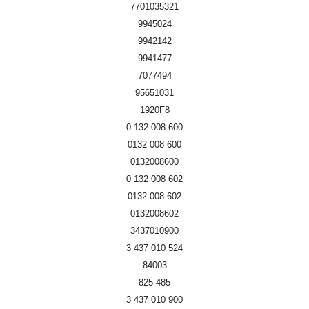
7701035321
9945024
9942142
9941477
7077494
95651031
1920F8
0 132 008 600
0132 008 600
0132008600
0 132 008 602
0132 008 602
0132008602
3437010900
3 437 010 524
84003
825 485
3 437 010 900