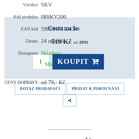
SKV
Výrobce
08SKV200
Kód produktu
Cena za ks
5901947310434
EAN kód
519 Kč 
24 měsíců
Záruka
vč. DPH
Skladem:
Dostupnost
KOUPIT
Může být u Vás už pozítří
od 79,- Kč
CENY DOPRAVY
DOTAZ PRODAVAČI
PŘIDAT K POROVNÁNÍ