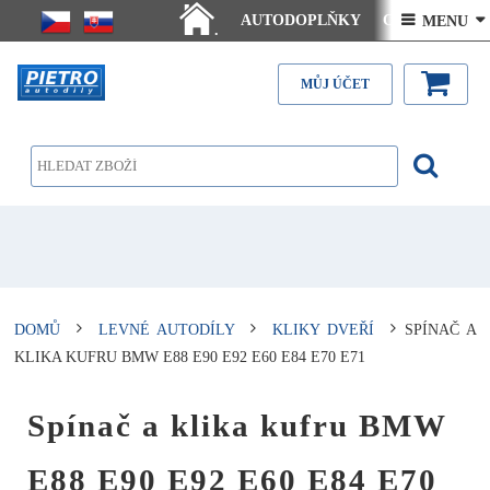
AUTODOPLŇKY
Ceny doručení
 MENU 
.
Články - návody
Kontakt
MŮJ ÚČET
DOMŮ
LEVNÉ AUTODÍLY
KLIKY DVEŘÍ
SPÍNAČ A
KLIKA KUFRU BMW E88 E90 E92 E60 E84 E70 E71
Spínač a klika kufru BMW
E88 E90 E92 E60 E84 E70