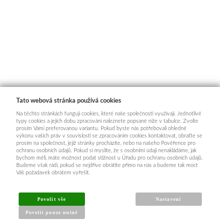
Tato webová stránka používá cookies
Na těchto stránkách fungují cookies, které naše společnosti využívají. Jednotlivé
typy cookies a jejich dobu zpracování naleznete popsané níže v tabulce. Zvolte
prosím Vámi preferovanou variantu. Pokud byste nás potřebovali ohledně
výkonu vašich práv v souvislosti se zpracováním cookies kontaktovat, obraťte se
prosím na společnost, jejíž stránky procházíte, nebo na našeho Pověřence pro
ochranu osobních údajů. Pokud si myslíte, že s osobními údaji nenakládáme, jak
bychom měli, máte možnost podat stížnost u Úřadu pro ochranu osobních údajů.
Budeme však rádi, pokud se nejdříve obrátíte přímo na nás a budeme tak moct
Váš požadavek obratem vyřešit.
Povolit vše
Nastavení
Povolit pouze nutné