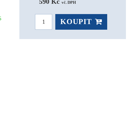
590 Kč 
vč. DPH
26
KOUPIT