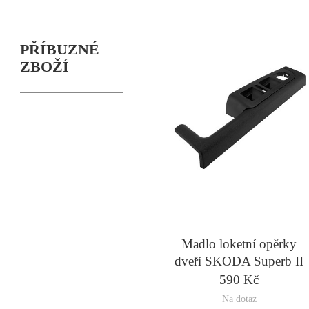
PŘÍBUZNÉ
ZBOŽÍ
Madlo loketní opěrky
dveří SKODA Superb II
2008- levé přední
590 Kč
Na dotaz