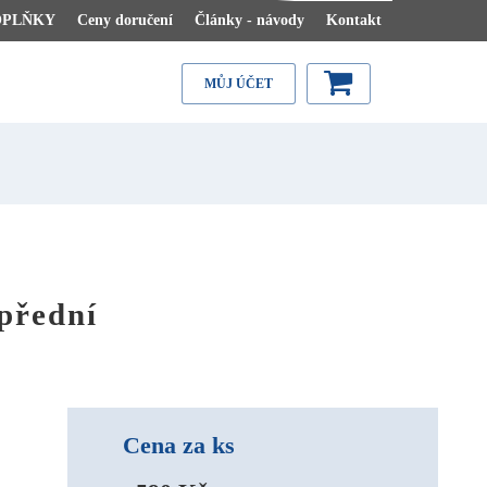
OPLŇKY
Ceny doručení
Články - návody
Kontakt
MŮJ ÚČET
přední
Cena za ks