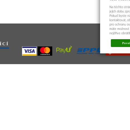
Na těchto strán
jejich dobu zp
Pokud byste ná
kontaktovat, o
pro ochranu os
máte možnost p
nejdříve obrát
ÍCÍ
Povol