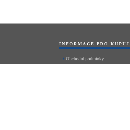
INFORMACE PRO KUPUJ
Obchodní podmínky
Reklamační řád
Články a návody
Nejčastější dotazy
Kontakt
Levné autodíly