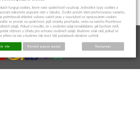
kách fungují cookies, které naše společnosti využívají. Jednotlivé typy cookies a
racování naleznete popsané níže v tabulce. Zvolte prosím Vámi preferovanou variantu.
s potřebovali ohledně výkonu vašich práv v souvislosti se zpracováním cookies
braťte se prosím na společnost, jejíž stránky procházíte, nebo na našeho Pověřence
obních údajů. Pokud si myslíte, že s osobními údaji nenakládáme, jak bychom měli,
odat stížnost u Úřadu pro ochranu osobních údajů. Budeme však rádi, pokud se
íte přímo na nás a budeme tak moct Váš požadavek obratem vyřešit.
it vše
Povolit pouze nutné
Nastavení
Cookies
|
Sunlight systems
-
tvorba e-shopů