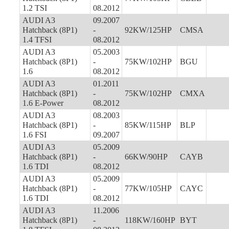
1.2 TSI
08.2012
AUDI A3
09.2007
Hatchback (8P1)
-
92KW/125HP
CMSA
1.4 TFSI
08.2012
AUDI A3
05.2003
Hatchback (8P1)
-
75KW/102HP
BGU
1.6
08.2012
AUDI A3
01.2011
Hatchback (8P1)
-
75KW/102HP
CMXA
1.6 E-Power
08.2012
AUDI A3
08.2003
Hatchback (8P1)
-
85KW/115HP
BLP
1.6 FSI
09.2007
AUDI A3
05.2009
Hatchback (8P1)
-
66KW/90HP
CAYB
1.6 TDI
08.2012
AUDI A3
05.2009
Hatchback (8P1)
-
77KW/105HP
CAYC
1.6 TDI
08.2012
AUDI A3
11.2006
Hatchback (8P1)
-
118KW/160HP
BYT