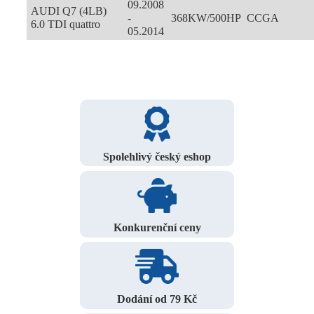
09.2008
AUDI Q7 (4LB)
-
368KW/500HP
CCGA
6.0 TDI quattro
05.2014
Spolehlivý český eshop
Konkurenční ceny
Dodání od 79 Kč