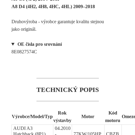
A8 D4 (4H2, 4H8, 4HC, 4HL) 2009–2018
Druhovýroba - výrobce garantuje kvalitu stejnou
jako originál.
OE čísla pro srovnání
8E0827574C
TECHNICKÝ POPIS
Rok
Kód
Výrobce/Model/Typ
Motor
Omeze
výstavby
motoru
AUDI A3
04.2010
Hatchback (8P1)
-
77KW/105HP
CBZB