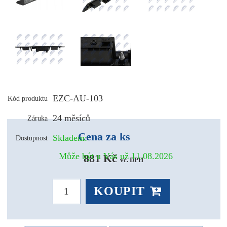
EZC-AU-103
Kód produktu
24 měsíců
Záruka
Cena za ks
Skladem:
Dostupnost
Může být u Vás už 11.08.2026
881 Kč 
vč. DPH
KOUPIT