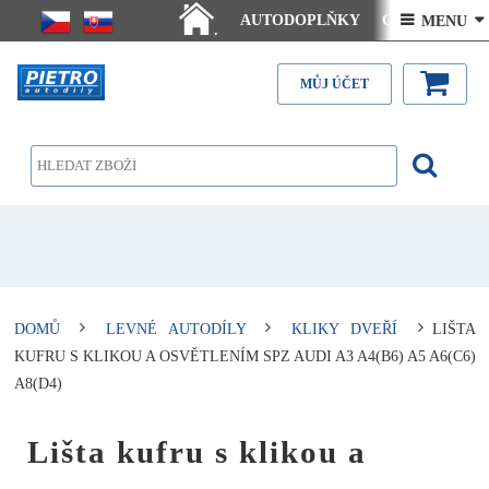
AUTODOPLŇKY
Ceny doručení
 MENU 
.
Články - návody
Kontakt
MŮJ ÚČET
DOMŮ
LEVNÉ AUTODÍLY
KLIKY DVEŘÍ
LIŠTA
KUFRU S KLIKOU A OSVĚTLENÍM SPZ AUDI A3 A4(B6) A5 A6(C6)
A8(D4)
Lišta kufru s klikou a