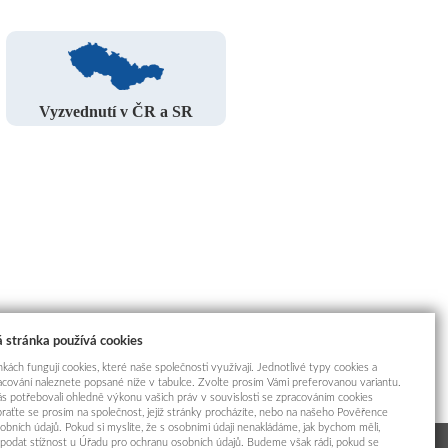
Vyzvednutí v ČR a SR
 stránka používá cookies
kách fungují cookies, které naše společnosti využívají. Jednotlivé typy cookies a
racování naleznete popsané níže v tabulce. Zvolte prosím Vámi preferovanou variantu.
s potřebovali ohledně výkonu vašich práv v souvislosti se zpracováním cookies
braťte se prosím na společnost, jejíž stránky procházíte, nebo na našeho Pověřence
obních údajů. Pokud si myslíte, že s osobními údaji nenakládáme, jak bychom měli,
odat stížnost u Úřadu pro ochranu osobních údajů. Budeme však rádi, pokud se