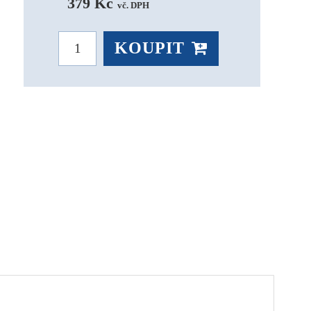
379 Kč 
vč. DPH
KOUPIT