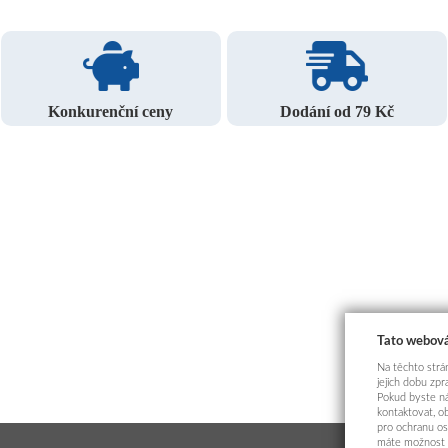
Konkurenční ceny
Dodání od 79 Kč
Tato webová
Na těchto strán
jejich dobu zp
Pokud byste ná
kontaktovat, o
pro ochranu os
máte možnost p