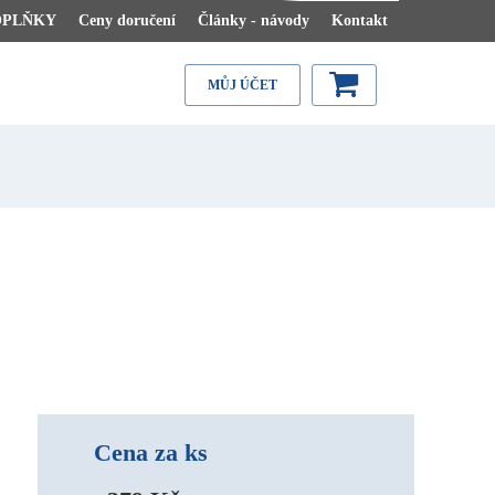
OPLŇKY
Ceny doručení
Články - návody
Kontakt
MŮJ ÚČET
Cena za ks