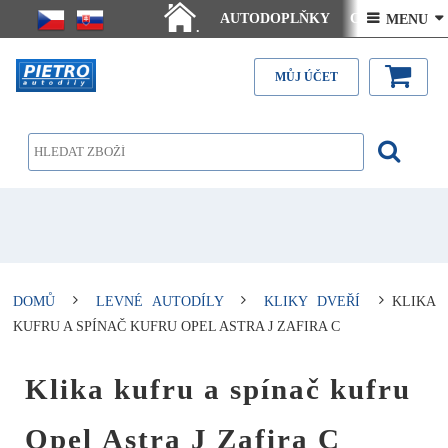
AUTODOPLŇKY
Ceny doručení
 MENU 
.
Články - návody
Kontakt
MŮJ ÚČET
DOMŮ
LEVNÉ AUTODÍLY
KLIKY DVEŘÍ
KLIKA
KUFRU A SPÍNAČ KUFRU OPEL ASTRA J ZAFIRA C
Klika kufru a spínač kufru
Opel Astra J Zafira C