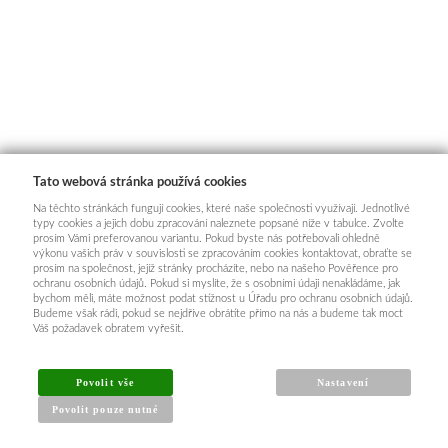
Tato webová stránka používá cookies
Na těchto stránkách fungují cookies, které naše společnosti využívají. Jednotlivé
typy cookies a jejich dobu zpracování naleznete popsané níže v tabulce. Zvolte
prosím Vámi preferovanou variantu. Pokud byste nás potřebovali ohledně
výkonu vašich práv v souvislosti se zpracováním cookies kontaktovat, obraťte se
prosím na společnost, jejíž stránky procházíte, nebo na našeho Pověřence pro
ochranu osobních údajů. Pokud si myslíte, že s osobními údaji nenakládáme, jak
bychom měli, máte možnost podat stížnost u Úřadu pro ochranu osobních údajů.
Budeme však rádi, pokud se nejdříve obrátíte přímo na nás a budeme tak moct
Váš požadavek obratem vyřešit.
Povolit vše
Nastavení
Povolit pouze nutné
INFORMACE PRO KUPUJÍCÍ