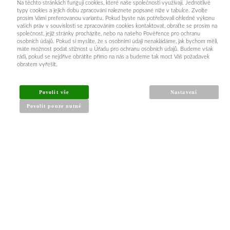
Na těchto stránkách fungují cookies, které naše společnosti využívají. Jednotlivé
typy cookies a jejich dobu zpracování naleznete popsané níže v tabulce. Zvolte
prosím Vámi preferovanou variantu. Pokud byste nás potřebovali ohledně výkonu
vašich práv v souvislosti se zpracováním cookies kontaktovat, obraťte se prosím na
společnost, jejíž stránky procházíte, nebo na našeho Pověřence pro ochranu
osobních údajů. Pokud si myslíte, že s osobními údaji nenakládáme, jak bychom měli,
máte možnost podat stížnost u Úřadu pro ochranu osobních údajů. Budeme však
rádi, pokud se nejdříve obrátíte přímo na nás a budeme tak moct Váš požadavek
INFORMACE PRO KUPUJÍCÍ
obratem vyřešit.
Obchodní podmínky
Povolit vše
Nastavení
Reklamační řád
Povolit pouze nutné
Články a návody
Nejčastější dotazy
Kontakt