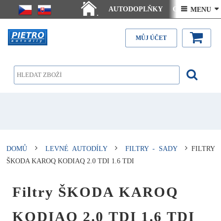
AUTODOPLŇKY
Ceny doručení
 MENU 
.
Články - návody
Kontakt
MŮJ ÚČET
DOMŮ
LEVNÉ AUTODÍLY
FILTRY - SADY
FILTRY
ŠKODA KAROQ KODIAQ 2.0 TDI 1.6 TDI
Filtry ŠKODA KAROQ
KODIAQ 2.0 TDI 1.6 TDI