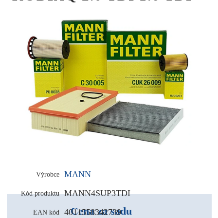
MANN
Výrobce
MANN4SUP3TDI
Kód produktu
Cena za sadu
4011558342739
EAN kód