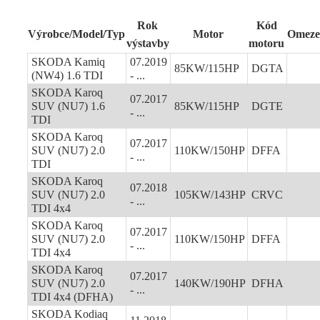
Rok
Kód
Výrobce/Model/Typ
Motor
Omeze
výstavby
motoru
SKODA Kamiq
07.2019
85KW/115HP
DGTA
(NW4) 1.6 TDI
- ...
SKODA Karoq
07.2017
SUV (NU7) 1.6
85KW/115HP
DGTE
- ...
TDI
SKODA Karoq
07.2017
SUV (NU7) 2.0
110KW/150HP
DFFA
- ...
TDI
SKODA Karoq
07.2018
SUV (NU7) 2.0
105KW/143HP
CRVC
- ...
TDI 4x4
SKODA Karoq
07.2017
SUV (NU7) 2.0
110KW/150HP
DFFA
- ...
TDI 4x4
SKODA Karoq
07.2017
SUV (NU7) 2.0
140KW/190HP
DFHA
- ...
TDI 4x4 (DFHA)
SKODA Kodiaq