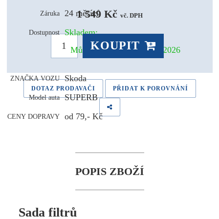
1 549 Kč 
24 měsíců
Záruka
vč. DPH
Skladem:
Dostupnost
KOUPIT
Může být u Vás už 11.08.2026
Skoda
ZNAČKA VOZU
DOTAZ PRODAVAČI
PŘIDAT K POROVNÁNÍ
SUPERB
Model auta
od 79,- Kč
CENY DOPRAVY
POPIS ZBOŽÍ
Sada filtrů