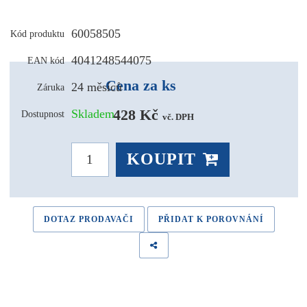
60058505
Kód produktu
4041248544075
EAN kód
Cena za ks
24 měsíců
Záruka
428 Kč 
Skladem
Dostupnost
vč. DPH
KOUPIT
DOTAZ PRODAVAČI
PŘIDAT K POROVNÁNÍ