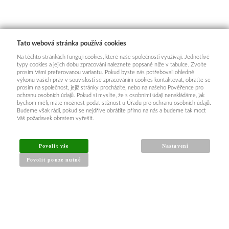
Tato webová stránka používá cookies
Na těchto stránkách fungují cookies, které naše společnosti využívají. Jednotlivé
typy cookies a jejich dobu zpracování naleznete popsané níže v tabulce. Zvolte
prosím Vámi preferovanou variantu. Pokud byste nás potřebovali ohledně
výkonu vašich práv v souvislosti se zpracováním cookies kontaktovat, obraťte se
prosím na společnost, jejíž stránky procházíte, nebo na našeho Pověřence pro
ochranu osobních údajů. Pokud si myslíte, že s osobními údaji nenakládáme, jak
bychom měli, máte možnost podat stížnost u Úřadu pro ochranu osobních údajů.
Budeme však rádi, pokud se nejdříve obrátíte přímo na nás a budeme tak moct
Váš požadavek obratem vyřešit.
Povolit vše
Nastavení
Povolit pouze nutné
INFORMACE PRO KUPUJÍCÍ
Obchodní podmínky
Reklamační řád