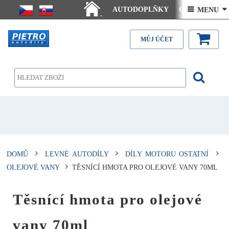
AUTODOPLŇKY
Ceny doručení
 MENU 
.
Články - návody
Kontakt
MŮJ ÚČET
DOMŮ
LEVNÉ AUTODÍLY
DÍLY MOTORU OSTATNÍ
OLEJOVÉ VANY
TĚSNÍCÍ HMOTA PRO OLEJOVÉ VANY 70ML
Těsnící hmota pro olejové
vany 70ml