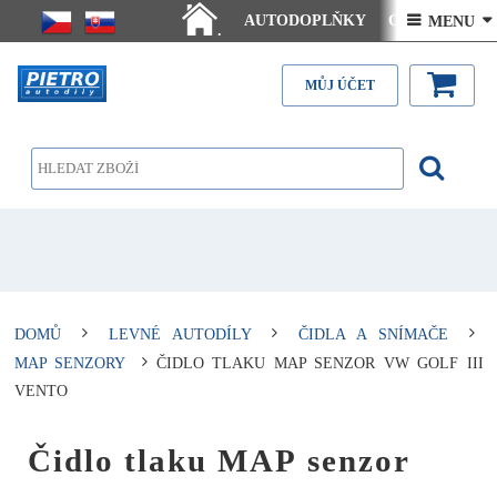
AUTODOPLŇKY
Ceny doručení
 MENU 
.
Články - návody
Kontakt
MŮJ ÚČET
DOMŮ
LEVNÉ AUTODÍLY
ČIDLA A SNÍMAČE
MAP SENZORY
ČIDLO TLAKU MAP SENZOR VW GOLF III
VENTO
Čidlo tlaku MAP senzor