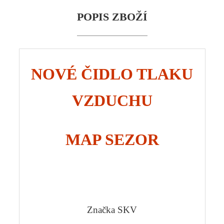
POPIS ZBOŽÍ
NOV
É
ČI
DLO TLAKU
VZDUCH
U
MAP
SEZOR
Značka SKV