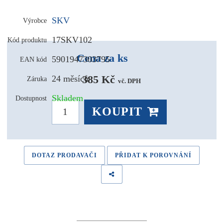
SKV
Výrobce
17SKV102
Kód produktu
Cena za ks
5901947303795
EAN kód
385 Kč 
24 měsíců
Záruka
vč. DPH
Skladem
Dostupnost
KOUPIT
DOTAZ PRODAVAČI
PŘIDAT K POROVNÁNÍ