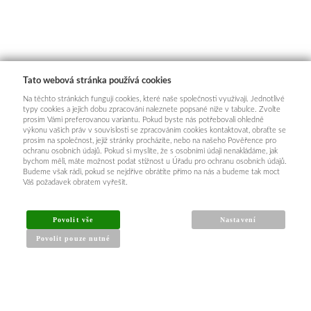
Tato webová stránka používá cookies
Na těchto stránkách fungují cookies, které naše společnosti využívají. Jednotlivé
typy cookies a jejich dobu zpracování naleznete popsané níže v tabulce. Zvolte
prosím Vámi preferovanou variantu. Pokud byste nás potřebovali ohledně
výkonu vašich práv v souvislosti se zpracováním cookies kontaktovat, obraťte se
prosím na společnost, jejíž stránky procházíte, nebo na našeho Pověřence pro
ochranu osobních údajů. Pokud si myslíte, že s osobními údaji nenakládáme, jak
bychom měli, máte možnost podat stížnost u Úřadu pro ochranu osobních údajů.
Budeme však rádi, pokud se nejdříve obrátíte přímo na nás a budeme tak moct
Váš požadavek obratem vyřešit.
Povolit vše
Nastavení
Povolit pouze nutné
INFORMACE PRO KUPUJÍCÍ
Obchodní podmínky