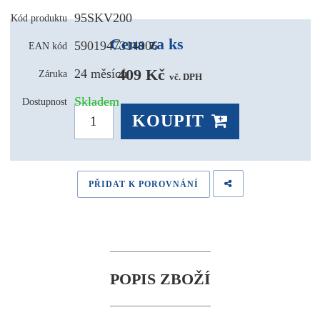
95SKV200
Kód produktu
Cena za ks
5901947314906
EAN kód
409 Kč 
24 měsíců
Záruka
vč. DPH
Skladem
Dostupnost
KOUPIT
PŘIDAT K POROVNÁNÍ
POPIS ZBOŽÍ