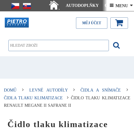
AUTODOPLŇKY
Ceny doručení
 MENU 
.
Články - návody
Kontakt
MŮJ ÚČET
DOMŮ
LEVNÉ AUTODÍLY
ČIDLA A SNÍMAČE
ČIDLA TLAKU KLIMATIZACE
ČIDLO TLAKU KLIMATIZACE
RENAULT MEGANE II SAFRANE II
Čidlo tlaku klimatizace