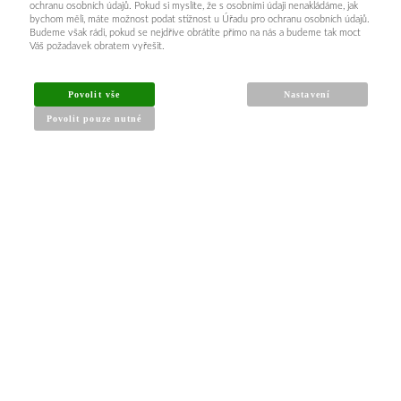
ochranu osobních údajů. Pokud si myslíte, že s osobními údaji nenakládáme, jak
bychom měli, máte možnost podat stížnost u Úřadu pro ochranu osobních údajů.
Budeme však rádi, pokud se nejdříve obrátíte přímo na nás a budeme tak moct
Váš požadavek obratem vyřešit.
Povolit vše
Nastavení
Povolit pouze nutné
INFORMACE PRO KUPUJÍCÍ
Obchodní podmínky
Reklamační řád
Články a návody
Nejčastější dotazy
Kontakt