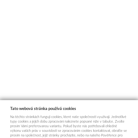
Tato webová stránka používá cookies
Na těchto stránkách fungují cookies, které naše společnosti využívají. Jednotlivé
typy cookies a jejich dobu zpracování naleznete popsané níže v tabulce. Zvolte
prosím Vámi preferovanou variantu. Pokud byste nás potřebovali ohledně
výkonu vašich práv v souvislosti se zpracováním cookies kontaktovat, obraťte se
prosím na společnost, jejíž stránky procházíte, nebo na našeho Pověřence pro