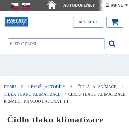
AUTODOPLŇKY
Ceny doručení
 MENU 
.
Články - návody
Kontakt
MŮJ ÚČET
DOMŮ
LEVNÉ AUTODÍLY
ČIDLA A SNÍMAČE
ČIDLA TLAKU KLIMATIZACE
ČIDLO TLAKU KLIMATIZACE
RENAULT KANGOO LAGUNA II III
Čidlo tlaku klimatizace