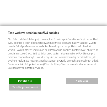
Tato webová stránka používá cookies
Na těchto stránkách fungují cookies, které naše společnosti využívají. Jednotlivé
typy cookies a jejich dobu zpracování naleznete popsané níže v tabulce. Zvolte
prosím Vámi preferovanou variantu. Pokud byste nás potřebovali ohledně
výkonu vašich práv v souvislosti se zpracováním cookies kontaktovat, obraťte se
prosím na společnost, jejíž stránky procházíte, nebo na našeho Pověřence pro
ochranu osobních údajů. Pokud si myslíte, že s osobními údaji nenakládáme, jak
bychom měli, máte možnost podat stížnost u Úřadu pro ochranu osobních údajů.
Budeme však rádi, pokud se nejdříve obrátíte přímo na nás a budeme tak moct
Váš požadavek obratem vyřešit.
Povolit vše
Nastavení
Povolit pouze nutné
INFORMACE PRO KUPUJÍCÍ