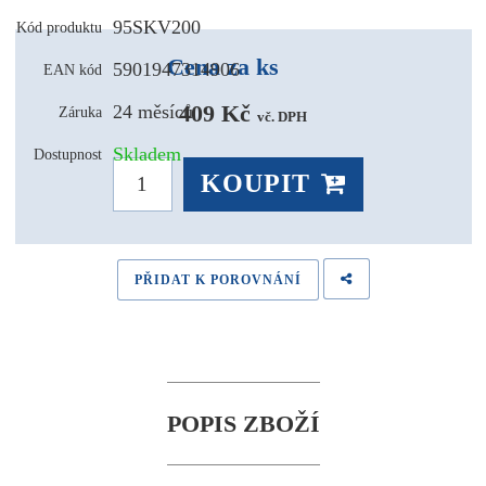
95SKV200
Kód produktu
Cena za ks
5901947314906
EAN kód
409 Kč 
24 měsíců
Záruka
vč. DPH
Skladem
Dostupnost
KOUPIT
PŘIDAT K POROVNÁNÍ
POPIS ZBOŽÍ