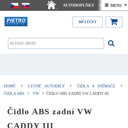
AUTODOPLŇKY
Ceny doručení
 MENU 
.
Články - návody
Kontakt
MŮJ ÚČET
DOMŮ
LEVNÉ AUTODÍLY
ČIDLA A SNÍMAČE
ČIDLA ABS
VW
ČIDLO ABS ZADNÍ VW CADDY III
Čidlo ABS zadní VW
CADDY III