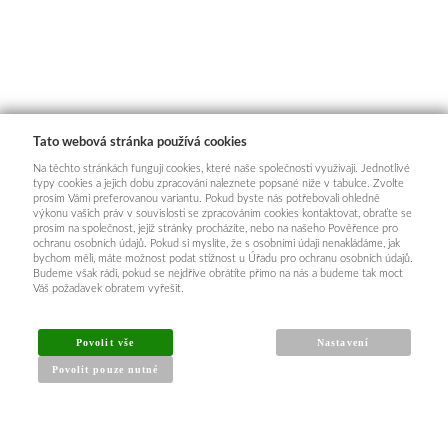
Tato webová stránka používá cookies
Na těchto stránkách fungují cookies, které naše společnosti využívají. Jednotlivé
typy cookies a jejich dobu zpracování naleznete popsané níže v tabulce. Zvolte
prosím Vámi preferovanou variantu. Pokud byste nás potřebovali ohledně
výkonu vašich práv v souvislosti se zpracováním cookies kontaktovat, obraťte se
prosím na společnost, jejíž stránky procházíte, nebo na našeho Pověřence pro
ochranu osobních údajů. Pokud si myslíte, že s osobními údaji nenakládáme, jak
bychom měli, máte možnost podat stížnost u Úřadu pro ochranu osobních údajů.
Budeme však rádi, pokud se nejdříve obrátíte přímo na nás a budeme tak moct
Váš požadavek obratem vyřešit.
Povolit vše
Nastavení
Povolit pouze nutné
INFORMACE PRO KUPUJÍCÍ