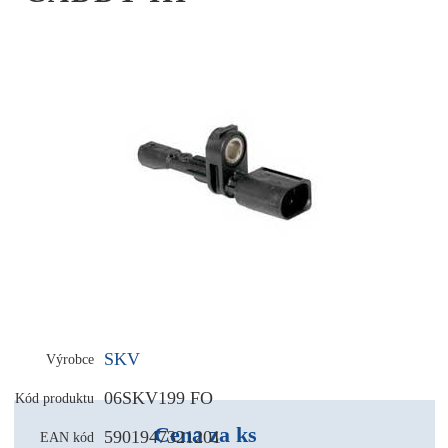
SKV
Výrobce
06SKV199 FO
Kód produktu
Cena za ks
5901947321201
EAN kód